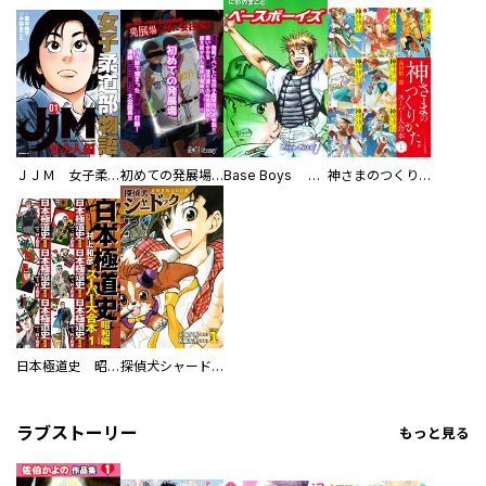
ＪＪＭ 女子柔道部物語 社会人編
初めての発展場 【白抜き修正版】
Base Boys 新装版
神さまのつくりかた。スーパー大合本
日本極道史 昭和編 スーパー大合本
探偵犬シャードック（新装版）
ラブストーリー
もっと見る