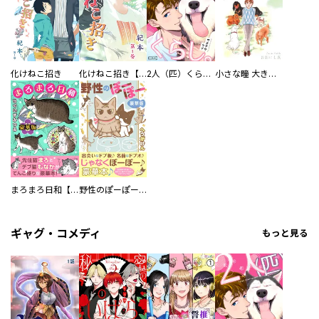
化けねこ招き
化けねこ招き【描きおろし付合冊版】
2人（匹）くらし。
小さな瞳 大きな鼓動
まろまろ日和【豪華版】
野性のぽーぽー【豪華版】
ギャグ・コメディ
もっと見る