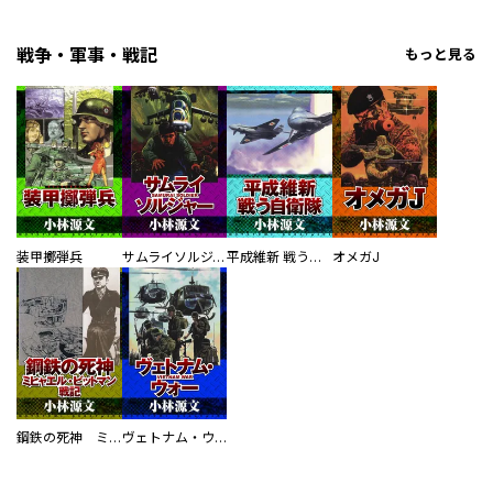
戦争・軍事・戦記
もっと見る
装甲擲弾兵
サムライソルジャー SAMURAI SOLDIER
平成維新 戦う自衛隊
オメガJ
鋼鉄の死神 ミヒャエル・ビットマン戦記
ヴェトナム・ウォー VIETNAM WAR