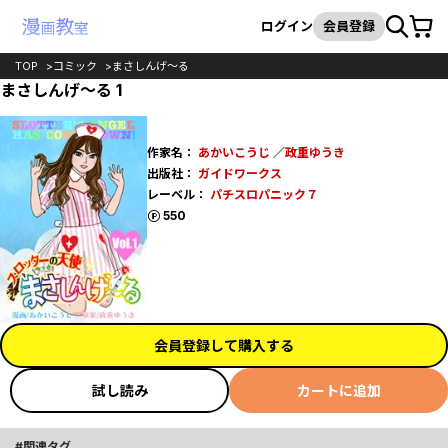
カート
検索
ログイン
会員登録
TOP
コミック
まさしんげ～る
まさしんげ～る 1
作家名：
あかいこうじ
／
政重ゆうき
出版社：
ガイドワークス
レーベル：
パチスロパニック７
ポイント
550
会員登録して購入する
試し読み
カートに追加
関連タグ