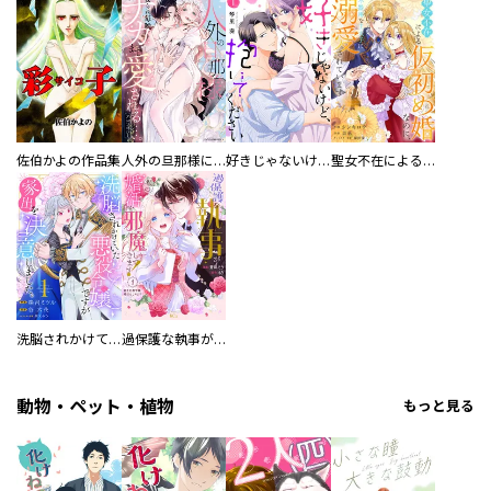
佐伯かよの作品集
人外の旦那様に娶られ毎晩ナカまで愛される…。アンソロジー
好きじゃないけど、抱いてください【電子単行本版／特典おまけ付き】
聖女不在による仮初め婚なのに、不器用な王太子に溺愛されています【電子単行本版／特典おまけ付き】
洗脳されかけていた悪役令嬢ですが家出を決意しました。【電子単行本版／特典おまけ付き】
過保護な執事が私の婚活を邪魔してきます！ 分冊版
動物・ペット・植物
もっと見る