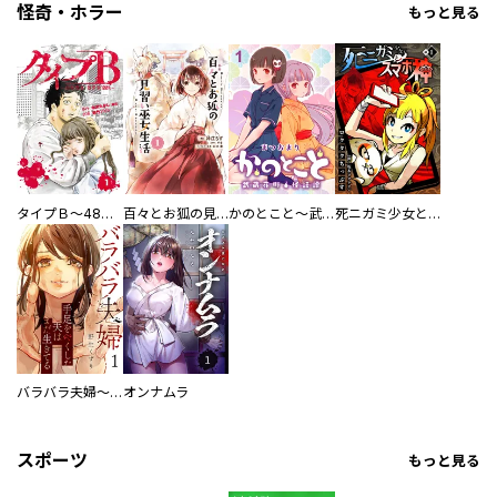
怪奇・ホラー
もっと見る
タイプＢ～48時間後、致死率100％～【単話】
百々とお狐の見習い巫女生活【単行本版】
かのとこと～武蔵花町怪話譚～ 【連載版】
死ニガミ少女とスマホ神
バラバラ夫婦～手足をなくした夫はまだ生きてる
オンナムラ
スポーツ
もっと見る