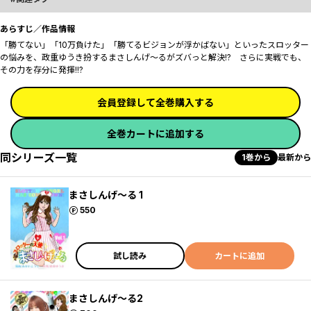
あらすじ／作品情報
「勝てない」「10万負けた」「勝てるビジョンが浮かばない」といったスロッター
の悩みを、政重ゆうき扮するまさしんげ～るがズバっと解決!? さらに実戦でも、
その力を存分に発揮!!?
会員登録して全巻購入する
全巻カートに追加する
同シリーズ一覧
1巻から
最新から
まさしんげ～る 1
ポイント
550
試し読み
カートに追加
まさしんげ～る2