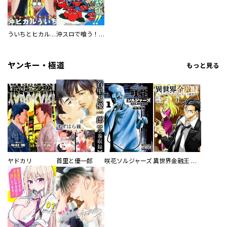
ういちとヒカルのちょっとおもスロい漫画
沖スロで喰う！！
ヤンキー・極道
もっと見る
ヤドカリ
首里と優一郎
咲花ソルジャーズ
異世界金融王 ～クローネ・ゴルディオンの覇道～