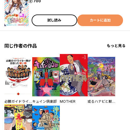
ポイント
700
試し読み
カートに追加
同じ作者の作品
もっと見る
必勝ガイドライター陣が出会った旨い話
キュイン倶楽部
MOTHER
或るハナビと獣王の一生