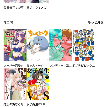
委員長ですが不良になるほど恋してます！
巣づくりオメガバース
4コマ
もっと見る
スーパー恋愛タイム！～現場でドＳな彼女は自宅でデレる～
ちゅんトーク
ウンディーネ系彼氏
ポプテピピック SEASON EIGHT
推しの為ならなんでもします！
女子高生VS-R