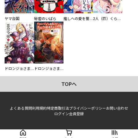
ヤマ台国
秘密のいばら
推しへの愛を誓いますか？～アラサー女子、推しは逃げぬが人生逃げる～
2人（匹）くらし。
ドロンジョさまは転生しても悪役令嬢のままだった
ドロンジョさまは転生しても悪役令嬢のままだった【分冊版】
TOPへ
よくある質問
利用規約
特定商取引法
プライバシーポリシー
お問い合わせ
ログイン
会員登録