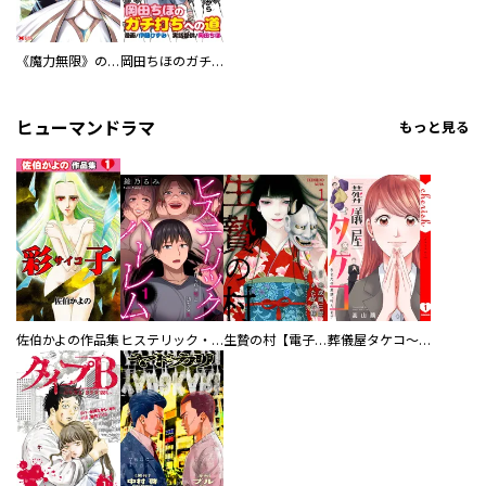
《魔力無限》のマナポーター ～パーティの魔力を全て供給していたのに、勇者に追放されました。魔力不足で聖剣が使えないと焦っても、メンバー全員が勇者を見限ったのでもう遅い～（コミック）
岡田ちほのガチ打ちへの道
ヒューマンドラマ
もっと見る
佐伯かよの作品集
ヒステリック・ハーレム～搾られる男と堕ちる女～【電子単行本版】
生贄の村【電子単行本版】
葬儀屋タケコ～あなたの最期、叶えます【電子単行本版】