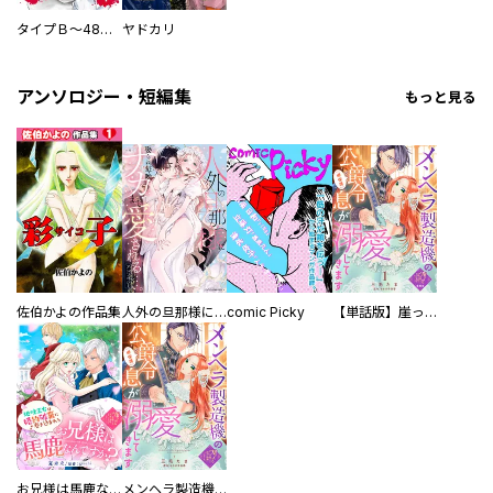
タイプＢ～48時間後、致死率100％～【単話】
ヤドカリ
アンソロジー・短編集
もっと見る
佐伯かよの作品集
人外の旦那様に娶られ毎晩ナカまで愛される…。アンソロジー
comic Picky
【単話版】崖っぷち令嬢ですが、意地と策略で幸せになります！シリーズ
お兄様は馬鹿なんですか？～地味王女は婚約破棄に巻き込まれる～
メンヘラ製造機の公爵令息（過保護）が溺愛してきます