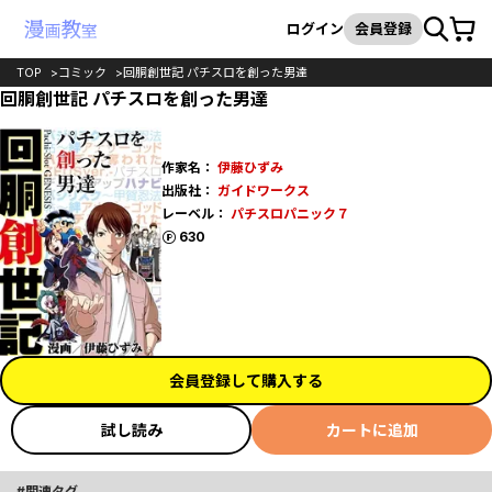
カート
検索
ログイン
会員登録
TOP
コミック
回胴創世記 パチスロを創った男達
回胴創世記 パチスロを創った男達
作家名：
伊藤ひずみ
出版社：
ガイドワークス
レーベル：
パチスロパニック７
ポイント
630
会員登録して購入する
試し読み
カートに追加
関連タグ