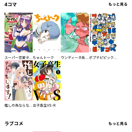
4コマ
もっと見る
スーパー恋愛タイム！～現場でドＳな彼女は自宅でデレる～
ちゅんトーク
ウンディーネ系彼氏
ポプテピピック SEASON EIGHT
推しの為ならなんでもします！
女子高生VS-R
ラブコメ
もっと見る