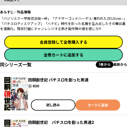
あらすじ／作品情報
「バジリスク～甲賀忍法帖～絆」「アナザーゴッドハーデス-奪われたZEUSver.-」
「パチスロディスクアップ」「ハナビ」時代を彩った名機を生み出したその舞台裏
を漫画化。現状打破にチャンレンジする熱き製作陣の魂を感じろ!!!
会員登録して全巻購入する
全巻カートに追加する
同シリーズ一覧
1巻から
最新から
回胴創世記 パチスロを創った男達
ポイント
630
試し読み
カートに追加
回胴創世記 パチスロを創った男達2