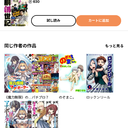
ポイント
630
試し読み
カートに追加
同じ作者の作品
もっと見る
《魔力無限》のマナポーター ～パーティの魔力を全て供給していたのに、勇者に追放されました。魔力不足で聖剣が使えないと焦っても、メンバー全員が勇者を見限ったのでもう遅い～（コミック） 分冊版
パチプロ７
のぞまこ。
ロックンリール