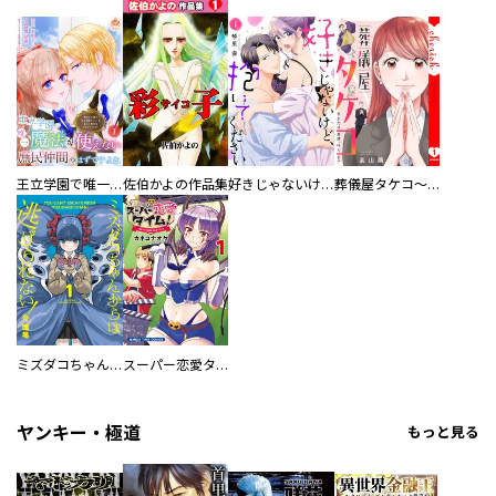
王立学園で唯一魔法が使えない庶民仲間のはずですよね～実は王子様で私を溺愛しているなんて告白はやめてください～
佐伯かよの作品集
好きじゃないけど、抱いてください【電子単行本版／特典おまけ付き】
葬儀屋タケコ～あなたの最期、叶えます【電子単行本版】
ミズダコちゃんからは逃げられない！
スーパー恋愛タイム！～現場でドＳな彼女は自宅でデレる～
ヤンキー・極道
もっと見る