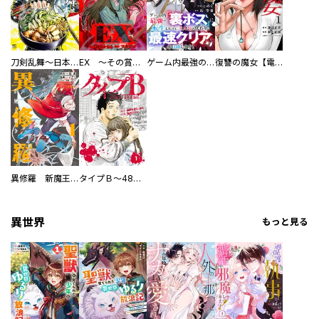
刀剣乱舞～日本号つれづれ酒～
EX ～その賞金稼ぎは、世界の出口を探す～【単行本版】
ゲーム内最強の『裏ボス』に転生したので、主人公の代わりに最速クリアを目指します！【電子単行本版】
復讐の魔女【電子単行本版】
異修羅 新魔王戦争
タイプＢ～48時間後、致死率100％～【単話】
異世界
もっと見る