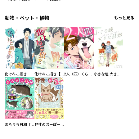
動物・ペット・植物
もっと見る
化けねこ招き
化けねこ招き【描きおろし付合冊版】
2人（匹）くらし。
小さな瞳 大きな鼓動
まろまろ日和【豪華版】
野性のぽーぽー【豪華版】