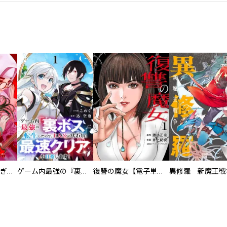
EX ～その賞金稼ぎは、世界の出口を探す～【単行本版】
ゲーム内最強の『裏ボス』に転生したので、主人公の代わりに最速クリアを目指します！【電子単行本版】
復讐の魔女【電子単行本版】
異修羅 新魔王戦