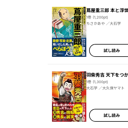
蔦屋重三郎 本と浮
1巻 (1,200pt)
ちさかあや ／大石学
試し読み
羽柴秀吉 天下をつ
1巻 (1,300pt)
大石学 ／大久保ヤマト
試し読み