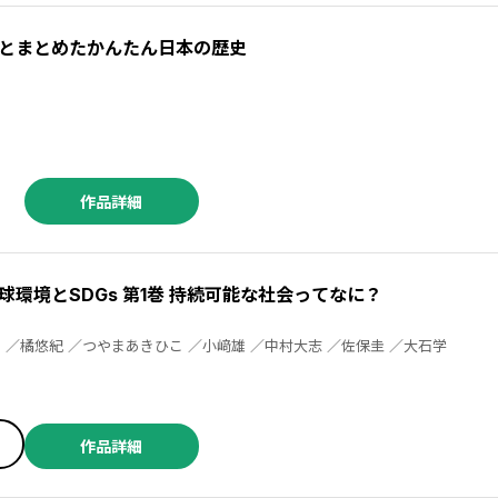
とまとめたかんたん日本の歴史
作品詳細
環境とSDGs 第1巻 持続可能な社会ってなに？
高月紘 ／おがたたかはる ／橘悠紀 ／つやまあきひこ ／小﨑雄 ／中村大志 ／佐保圭 ／大石学
作品詳細