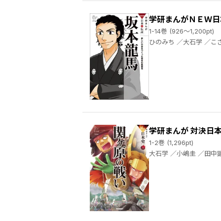
学研まんがＮＥＷ日
1-14巻 (926～1,200pt)
ひのみち ／大石学 ／こざきゆう ／倫理きよ ／田代脩 ／夏目りく ／山田雄司 ／アサミネ鈴 ／卯月 ／狐塚あやめ ／南房秀久 ／木原飛鳥 ／田中顕
学研まんが 対決日
1-2巻 (1,296pt)