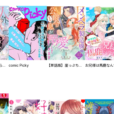
人外の旦那様に娶られ毎晩ナカまで愛される…。アンソロジー
comic Picky
【単話版】崖っぷち令嬢ですが、意地と策略で幸せになります！シリーズ