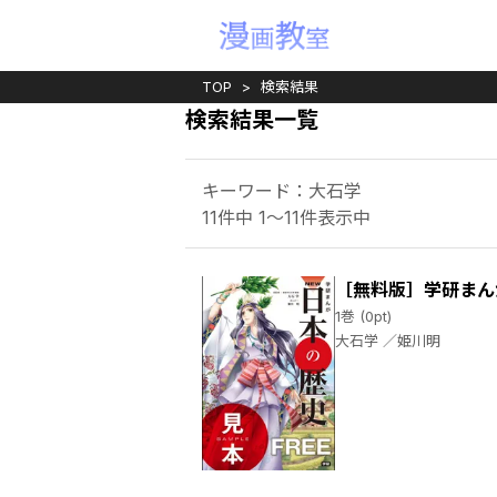
TOP
検索結果
検索結果一覧
キーワード：大石学
11件中 1～11件表示中
［無料版］学研まん
1巻 (0pt)
大石学 ／姫川明