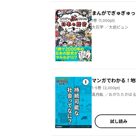
まんがでぎゅぎゅっ
1巻 (1,000pt)
大石学 ／大岩ピュン
マンガでわかる！地球
1-5巻 (3,000pt)
試し読み