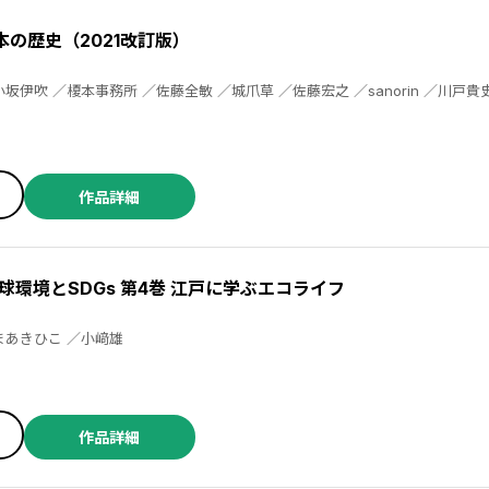
本の歴史（2021改訂版）
作品詳細
環境とSDGs 第4巻 江戸に学ぶエコライフ
高月紘 ／大石学 ／つやまあきひこ ／小﨑雄
作品詳細