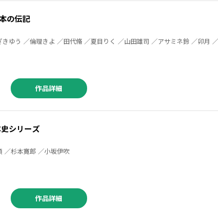
本の伝記
／梅屋敷ミタ ／もとむらえり ／山田圭子 ／楠田夏子 ／谷口孝介 ／北神諒
作品詳細
本史シリーズ
大石学 ／小嶋圭 ／田中顕 ／杉本寛郎 ／小坂伊吹
作品詳細