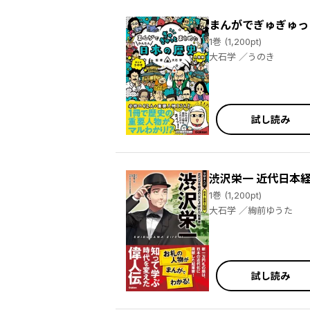
まんがでぎゅぎゅっ
1巻 (1,200pt)
大石学 ／うのき
試し読み
渋沢栄一 近代日本
1巻 (1,200pt)
大石学 ／絢前ゆうた
試し読み