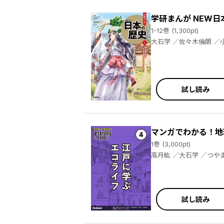
学研まんが NEW日
1-12巻 (1,300pt)
大石学 ／佐々木倫朗 ／小坂伊吹 ／榎本事務所 ／佐藤全敏 ／城爪草 ／佐藤宏之 ／sanorin ／川戸貴史 ／館尾冽 ／アサミネ鈴 ／工藤航平 ／岩崎
美奈子 ／早川万年 ／河伯りょう ／桜田真理絵 ／姫川明 ／都倉武之 ／氷栗優 ／野本禎司 ／野村朋弘 ／清瀬のどか ／鈴木一史 ／山陸洋子 ／門松
秀樹 ／清瀨赤目
試し読み
マンガでわかる！地球
1巻 (3,000pt)
試し読み