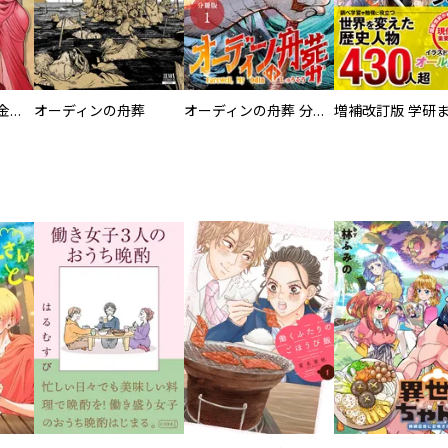
大正夜伽浪漫 －金曜日の花嫁—
オーディンの舟葬
オーディンの舟葬 分冊版