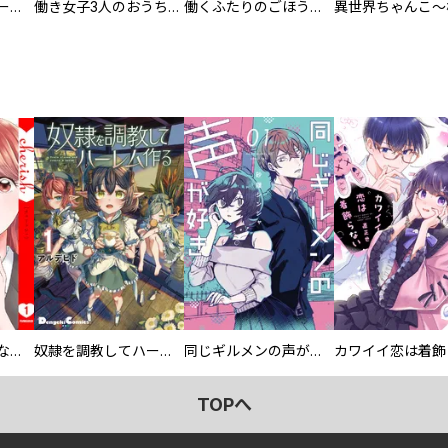
カラちゃんとシトーさんと、 【分冊版】
働き女子3人のおうち晩酌
働くふたりのごほうび飯
葬儀屋タケコ～あなたの最期、叶えます【電子単行本版】
奴隷を調教してハーレム作る
同じギルメンの声が好き
TOPへ