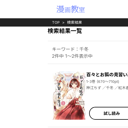
TOP
検索結果
検索結果一覧
キーワード：千冬
2件中 1～2件表示中
百々とお狐の見習い
1-3巻 (670～710pt)
神江ちず ／千冬 ／紅
試し読み