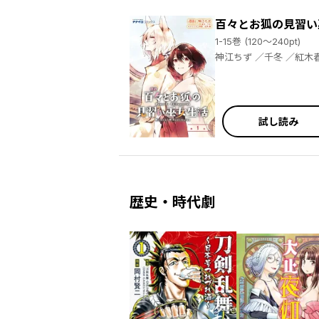
百々とお狐の見習い
1-15巻 (120～240pt)
神江ちず ／千冬 ／紅
試し読み
歴史・時代劇