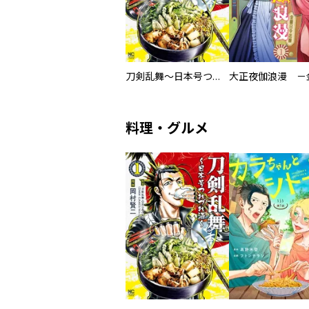
刀剣乱舞～日本号つれづれ酒～
料理・グルメ