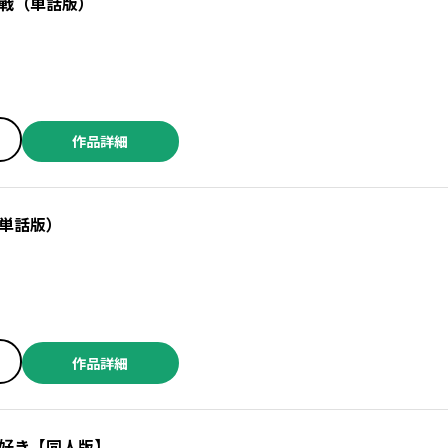
戦（単話版）
作品詳細
単話版）
作品詳細
好き【同人版】