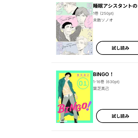
睡眠アシスタントの
1巻 (250pt)
未散ソノオ
試し読み
BINGO！
1-16巻 (630pt)
葉芝真己
試し読み