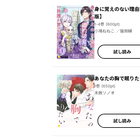
身に覚えのない理由
版】
1-4巻 (600pt)
小鳩ねねこ ／猫側縁
試し読み
あなたの胸で眠りた
1巻 (650pt)
未散ソノオ
試し読み