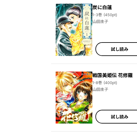
炭に白蓮
1-3巻 (450pt)
山田圭子
試し読み
戦国美姫伝 花修羅
1-8巻 (400pt)
山田圭子
試し読み