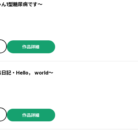
ゃん1型糖尿病です～
作品詳細
記・Hello， world～
作品詳細