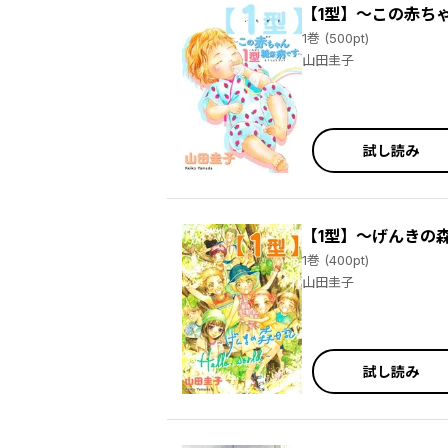
【1型】～この赤ち
1巻 (500pt)
山田圭子
試し読み
【1型】～げんきの森日
1巻 (400pt)
山田圭子
試し読み