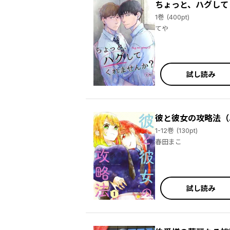
ちょっと、ハグして
1巻 (400pt)
てや
試し読み
彼と彼女の攻略法（
1-12巻 (130pt)
春田まこ
試し読み