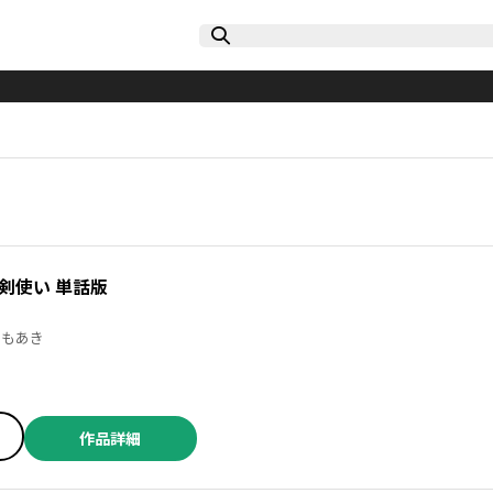
剣使い 単話版
けちともあき
作品詳細