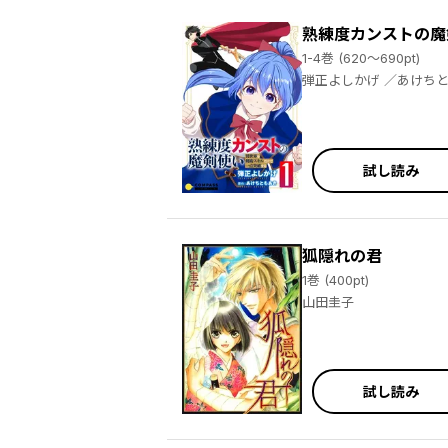
熟練度カンストの魔
1-4巻 (620～690pt)
弾正よしかげ ／あ
試し読み
狐隠れの君
1巻 (400pt)
山田圭子
試し読み