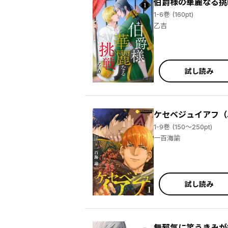
伯爵様の華麗なる挑
1-6巻 (160pt)
乙吉
試し読み
ケセベジュイアフ（
1-9巻 (150～250pt)
一百海諭
試し読み
無邪気に笑うきみが