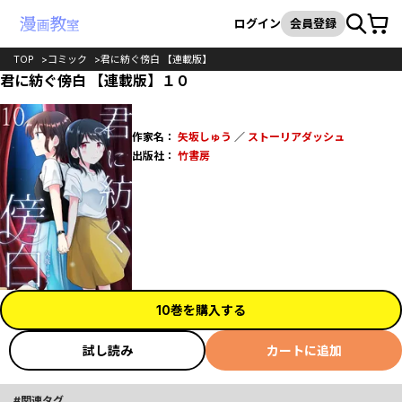
カート
検索
ログイン
会員登録
TOP
コミック
君に紡ぐ傍白 【連載版】
君に紡ぐ傍白 【連載版】１０
作家名：
矢坂しゅう
／
ストーリアダッシュ
出版社：
竹書房
10巻を購入する
試し読み
カートに追加
関連タグ