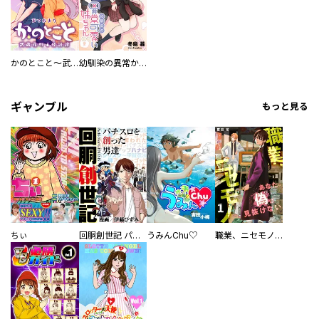
かのとこと～武蔵花町怪話譚～ 【連載版】
幼馴染の異常かわいい妹ちゃん 【連載版】
ギャンブル
もっと見る
ちぃ
回胴創世記 パチスロを創った男達
うみんChu♡
職業、ニセモノ～あなたに偽は見抜けない【電子単行本版】