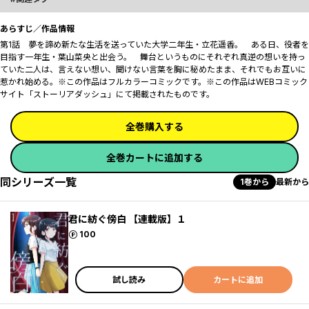
あらすじ／作品情報
第1話 夢を諦め新たな生活を送っていた大学二年生・立花遥香。 ある日、役者を
目指す一年生・葉山菜央と出会う。 舞台というものにそれぞれ真逆の想いを持っ
ていた二人は、言えない想い、聞けない言葉を胸に秘めたまま、それでもお互いに
惹かれ始める――。※この作品はフルカラーコミックです。※この作品はWEBコミック
サイト「ストーリアダッシュ」にて掲載されたものです。
全巻購入する
全巻カートに追加する
同シリーズ一覧
1巻から
最新から
君に紡ぐ傍白 【連載版】１
ポイント
100
試し読み
カートに追加