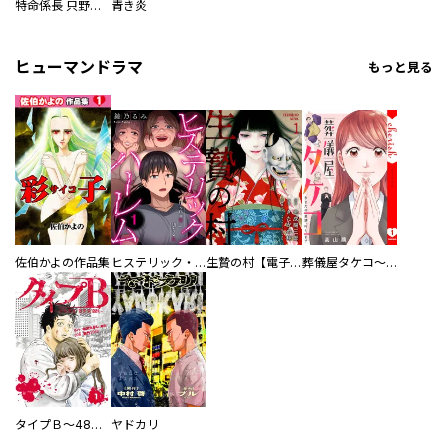
特命係長 只野仁ファイナル 愛蔵版
青き炎
ヒューマンドラマ
もっと見る
佐伯かよの作品集
ヒステリック・ハーレム～搾られる男と堕ちる女～【電子単行本版】
生贄の村【電子単行本版】
葬儀屋タケコ～あなたの最期、叶えます【電子単行本版】
タイプＢ～48時間後、致死率100％～【単話】
ヤドカリ