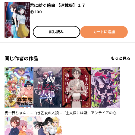
君に紡ぐ傍白 【連載版】１７
ポイント
100
試し読み
カートに追加
同じ作者の作品
もっと見る
異世界ちゃんこ～横綱目前に召喚されたんだが～ 【連載版】
白き乙女の人狼（ウェアウルフ） 【連載版】
ご主人様には吸わせません！ 【連載版】
アンテイアの心臓 【連載版】