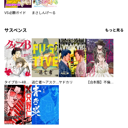
VS必勝ガイド
まさしんげ～る
サスペンス
もっと見る
タイプＢ～48時間後、致死率100％～【単話】
逃亡者～アスクレピオスの杖～
ヤドカリ
【合本版】不倫処刑