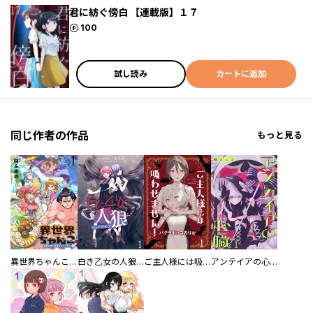
君に紡ぐ傍白 【連載版】１７
ポイント
100
試し読み
カートに追加
同じ作者の作品
もっと見る
異世界ちゃんこ～横綱目前に召喚されたんだが～ 【連載版】
白き乙女の人狼（ウェアウルフ） 【連載版】
ご主人様には吸わせません！ 【連載版】
アンテイアの心臓 【連載版】