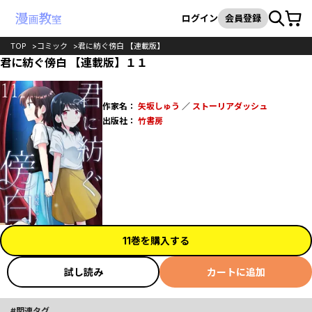
カート
検索
ログイン
会員登録
TOP
コミック
君に紡ぐ傍白 【連載版】
君に紡ぐ傍白 【連載版】１１
作家名：
矢坂しゅう
／
ストーリアダッシュ
出版社：
竹書房
11巻を購入する
試し読み
カートに追加
関連タグ