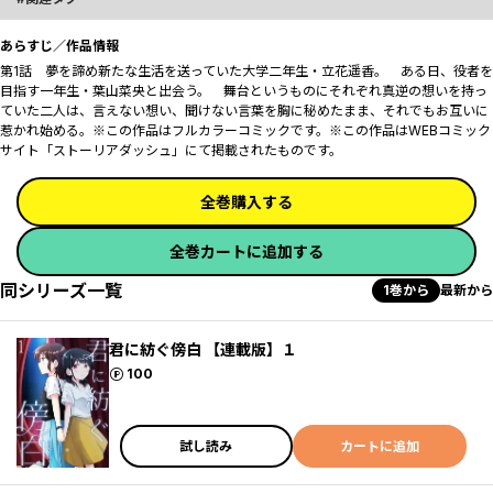
あらすじ／作品情報
第1話 夢を諦め新たな生活を送っていた大学二年生・立花遥香。 ある日、役者を
目指す一年生・葉山菜央と出会う。 舞台というものにそれぞれ真逆の想いを持っ
ていた二人は、言えない想い、聞けない言葉を胸に秘めたまま、それでもお互いに
惹かれ始める――。※この作品はフルカラーコミックです。※この作品はWEBコミック
サイト「ストーリアダッシュ」にて掲載されたものです。
全巻購入する
全巻カートに追加する
同シリーズ一覧
1巻から
最新から
君に紡ぐ傍白 【連載版】１
ポイント
100
試し読み
カートに追加