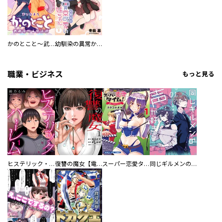
かのとこと～武蔵花町怪話譚～ 【連載版】
幼馴染の異常かわいい妹ちゃん 【連載版】
職業・ビジネス
もっと見る
ヒステリック・ハーレム～搾られる男と堕ちる女～【電子単行本版】
復讐の魔女【電子単行本版】
スーパー恋愛タイム！～現場でドＳな彼女は自宅でデレる～
同じギルメンの声が好き