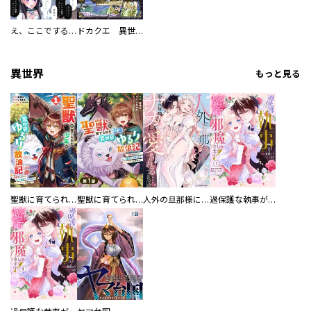
え、ここでするの？ アイドルのファンが知らない日常
ドカクエ 異世界ドカコッククエスト
異世界
もっと見る
聖獣に育てられた少年の異世界ゆるり放浪記～神様からもらったチート魔法で、仲間たちとスローライフを満喫中～
聖獣に育てられた少年の異世界ゆるり放浪記～神様からもらったチート魔法で、仲間たちとスローライフを満喫中～【分冊版】
人外の旦那様に娶られ毎晩ナカまで愛される…。アンソロジー
過保護な執事が私の婚活を邪魔してきます！ 分冊版