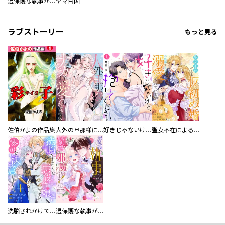
過保護な執事が私の婚活を邪魔してきます！
ヤマ台国
ラブストーリー
もっと見る
佐伯かよの作品集
人外の旦那様に娶られ毎晩ナカまで愛される…。アンソロジー
好きじゃないけど、抱いてください【電子単行本版／特典おまけ付き】
聖女不在による仮初め婚なのに、不器用な王太子に溺愛されています【電子単行本版／特典おまけ付き】
洗脳されかけていた悪役令嬢ですが家出を決意しました。【電子単行本版／特典おまけ付き】
過保護な執事が私の婚活を邪魔してきます！ 分冊版