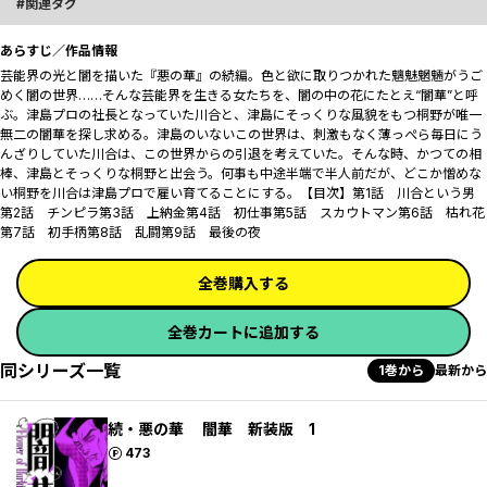
関連タグ
あらすじ／作品情報
芸能界の光と闇を描いた『悪の華』の続編。色と欲に取りつかれた魑魅魍魎がうご
めく闇の世界……そんな芸能界を生きる女たちを、闇の中の花にたとえ“闇華”と呼
ぶ。津島プロの社長となっていた川合と、津島にそっくりな風貌をもつ桐野が唯一
無二の闇華を探し求める。津島のいないこの世界は、刺激もなく薄っぺら毎日にう
んざりしていた川合は、この世界からの引退を考えていた。そんな時、かつての相
棒、津島とそっくりな桐野と出会う。何事も中途半端で半人前だが、どこか憎めな
い桐野を川合は津島プロで雇い育てることにする。【目次】第1話 川合という男
第2話 チンピラ第3話 上納金第4話 初仕事第5話 スカウトマン第6話 枯れ花
第7話 初手柄第8話 乱闘第9話 最後の夜
全巻購入する
全巻カートに追加する
同シリーズ一覧
1巻から
最新から
続・悪の華 闇華 新装版 1
ポイント
473