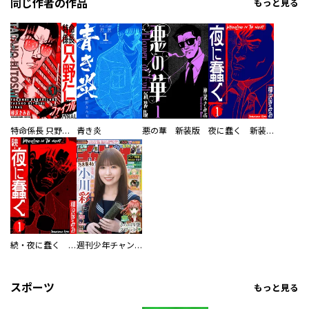
同じ作者の作品
もっと見る
特命係長 只野仁ファイナル 愛蔵版
青き炎
悪の華 新装版
夜に蠢く 新装版
続・夜に蠢く 新装版
週刊少年チャンピオン
スポーツ
もっと見る