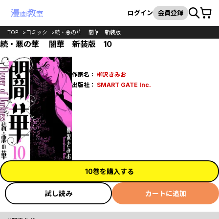
カート
検索
ログイン
会員登録
TOP
コミック
続・悪の華 闇華 新装版
続・悪の華 闇華 新装版 10
作家名：
柳沢きみお
出版社：
SMART GATE Inc.
10巻を購入する
試し読み
カートに追加