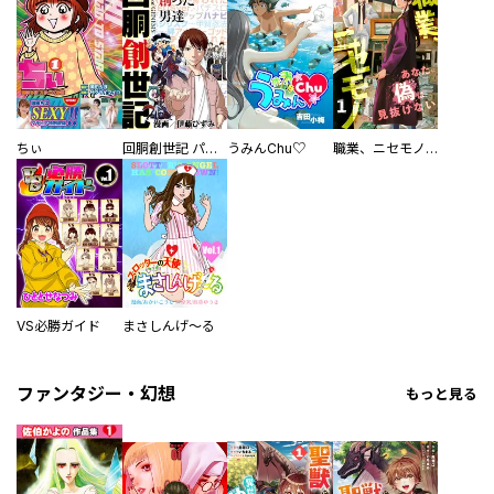
ちぃ
回胴創世記 パチスロを創った男達
うみんChu♡
職業、ニセモノ～あなたに偽は見抜けない【電子単行本版】
VS必勝ガイド
まさしんげ～る
ファンタジー・幻想
もっと見る