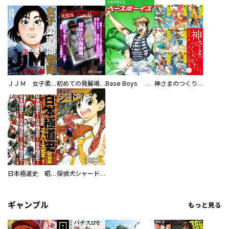
ＪＪＭ 女子柔道部物語 社会人編
初めての発展場 【白抜き修正版】
Base Boys 新装版
神さまのつくりかた。スーパー大合本
日本極道史 昭和編 スーパー大合本
探偵犬シャードック（新装版）
ギャンブル
もっと見る