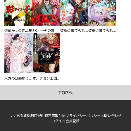
佐伯かよの作品集
EX ～その賞金稼ぎは、世界の出口を探す～【単行本版】
聖獣に育てられた少年の異世界ゆるり放浪記～神様からもらったチート魔法で、仲間たちとスローライフを満喫中～
聖獣に育てられた少年の異世界ゆるり放浪記～神様からもらったチート魔法で、仲間たちとスローライフを満喫中～【分冊版】
人外の旦那様に娶られ毎晩ナカまで愛される…。アンソロジー
オルクセン王国史
TOPへ
よくある質問
利用規約
特定商取引法
プライバシーポリシー
お問い合わせ
ログイン
会員登録