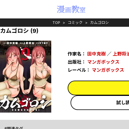
TOP
コミック
カムゴロシ
カムゴロシ (9)
作家名：
田中克樹
／
上野将
出版社：
マンガボックス
レーベル：
マンガボックス
試し
関連タグ