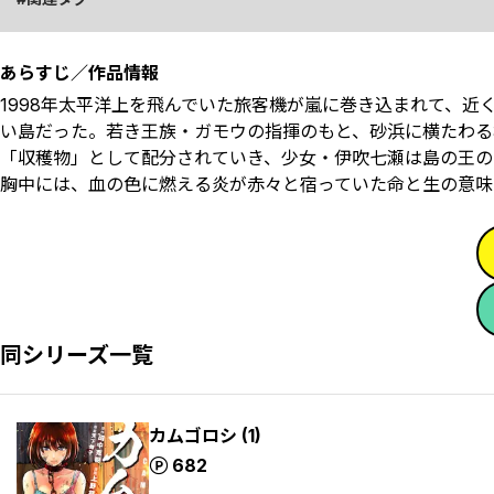
あらすじ／作品情報
1998年――太平洋上を飛んでいた旅客機が嵐に巻き込まれて
い島だった。若き王族・ガモウの指揮のもと、砂浜に横たわる
「収穫物」として配分されていき、少女・伊吹七瀬は島の王の
胸中には、血の色に燃える炎が赤々と宿っていた――命と生の意
同シリーズ一覧
カムゴロシ (1)
ポイント
682