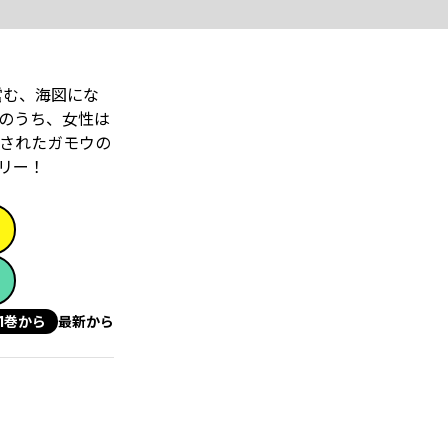
営む、海図にな
のうち、女性は
されたガモウの
リー！
1巻から
最新から