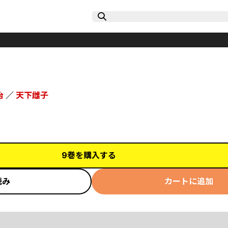
治
／
天下雌子
9巻を購入する
読み
カートに追加