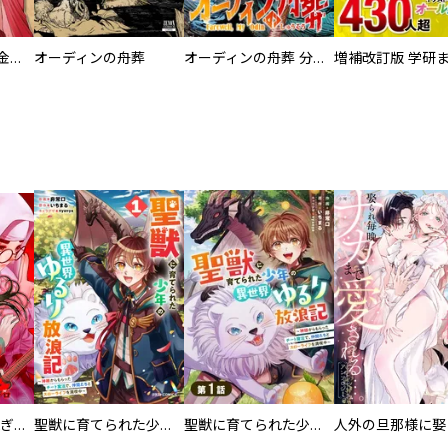
大正夜伽浪漫 －金曜日の花嫁—
オーディンの舟葬
オーディンの舟葬 分冊版
EX ～その賞金稼ぎは、世界の出口を探す～【単行本版】
聖獣に育てられた少年の異世界ゆるり放浪記～神様からもらったチート魔法で、仲間たちとスローライフを満喫中～
聖獣に育てられた少年の異世界ゆるり放浪記～神様からもらったチート魔法で、仲間たちとスローライフを満喫中～【分冊版】