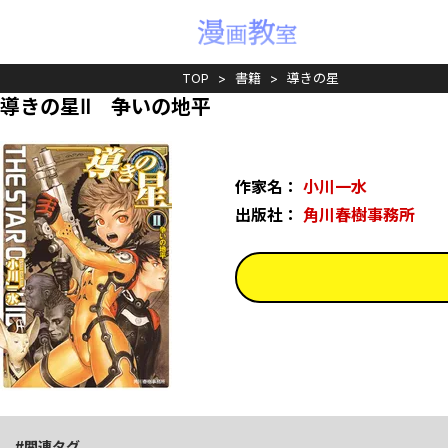
TOP
書籍
導きの星
導きの星Ⅱ 争いの地平
作家名：
小川一水
出版社：
角川春樹事務所
関連タグ