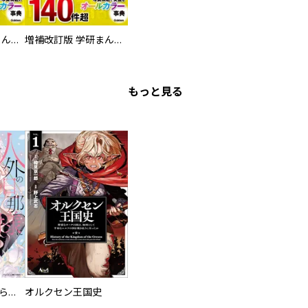
増補改訂版 学研まんが NEW世界の歴史 別巻 人物学習事典
増補改訂版 学研まんが NEW世界の歴史 別巻 世界遺産学習事典
もっと見る
人外の旦那様に娶られ毎晩ナカまで愛される…。アンソロジー
オルクセン王国史