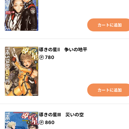
カートに追加
導きの星Ⅱ 争いの地平
ポイント
780
カートに追加
導きの星III 災いの空
ポイント
860