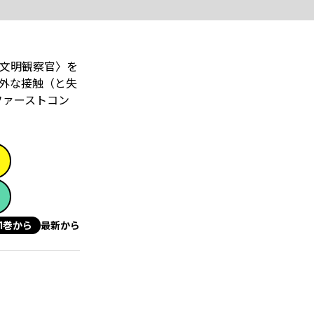
文明観察官〉を
外な接触（と失
ファーストコン
1巻から
最新から