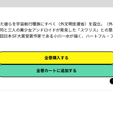
た彼らを宇宙航行種族にすべく〈外文明支援省〉を設立。〈外
司と三人の美少女アンドロイドが発見した「スワリス」との意
0回日本SF大賞受賞作家である小川一水が描く、ハートフル・
全巻購入する
全巻カートに追加する