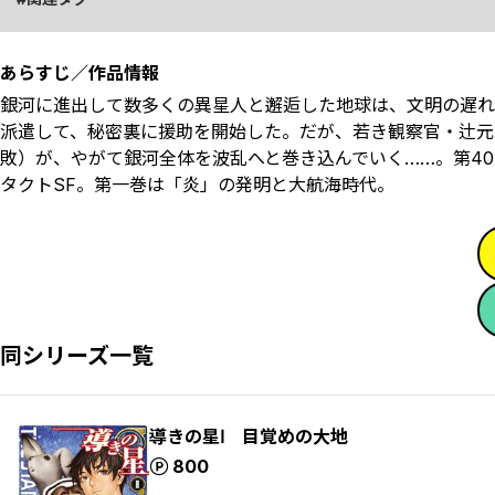
あらすじ／作品情報
銀河に進出して数多くの異星人と邂逅した地球は、文明の遅れ
派遣して、秘密裏に援助を開始した。だが、若き観察官・辻元
敗）が、やがて銀河全体を波乱へと巻き込んでいく……。第4
タクトSF。第一巻は「炎」の発明と大航海時代。
同シリーズ一覧
導きの星Ⅰ 目覚めの大地
ポイント
800