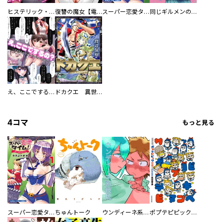
ヒステリック・ハーレム～搾られる男と堕ちる女～【電子単行本版】
復讐の魔女【電子単行本版】
スーパー恋愛タイム！～現場でドＳな彼女は自宅でデレる～
同じギルメンの声が好き
え、ここでするの？ アイドルのファンが知らない日常
ドカクエ 異世界ドカコッククエスト
4コマ
もっと見る
スーパー恋愛タイム！～現場でドＳな彼女は自宅でデレる～
ちゅんトーク
ウンディーネ系彼氏
ポプテピピック SEASON EIGHT