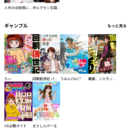
人外の旦那様に娶られ毎晩ナカまで愛される…。アンソロジー
オルクセン王国史
ギャンブル
もっと見る
ちぃ
回胴創世記 パチスロを創った男達
うみんChu♡
職業、ニセモノ～あなたに偽は見抜けない【電子単行本版】
VS必勝ガイド
まさしんげ～る