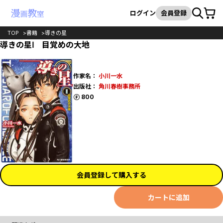
カート
検索
ログイン
会員登録
TOP
書籍
導きの星
導きの星Ⅰ 目覚めの大地
作家名：
小川一水
出版社：
角川春樹事務所
ポイント
800
会員登録して購入する
カートに追加