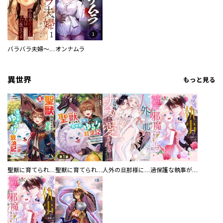
バラバラ夫婦～手足をなくした夫はまだ生きてる
オンナムラ
異世界
もっと見る
聖獣に育てられた少年の異世界ゆるり放浪記～神様からもらったチート魔法で、仲間たちとスローライフを満喫中～
聖獣に育てられた少年の異世界ゆるり放浪記～神様からもらったチート魔法で、仲間たちとスローライフを満喫中～【分冊版】
人外の旦那様に娶られ毎晩ナカまで愛される…。アンソロジー
過保護な執事が私の婚活を邪魔してきます！ 分冊版