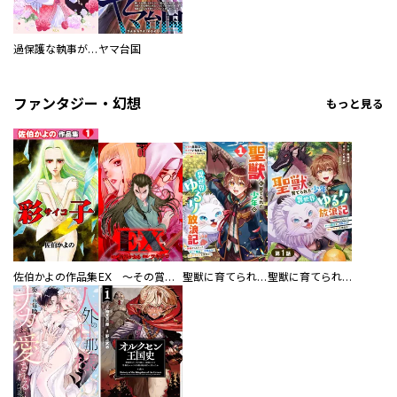
過保護な執事が私の婚活を邪魔してきます！
ヤマ台国
ファンタジー・幻想
もっと見る
佐伯かよの作品集
EX ～その賞金稼ぎは、世界の出口を探す～【単行本版】
聖獣に育てられた少年の異世界ゆるり放浪記～神様からもらったチート魔法で、仲間たちとスローライフを満喫中～
聖獣に育てられた少年の異世界ゆるり放浪記～神様からもらったチート魔法で、仲間たちとスローライフを満喫中～【分冊版】