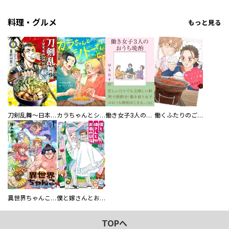
料理・グルメ
もっと見る
刀剣乱舞～日本号つれづれ酒～
カラちゃんとシトーさんと、 【分冊版】
働き女子3人のおうち晩酌
働くふたりのごほうび飯
異世界ちゃんこ～横綱目前に召喚されたんだが～ 【連載版】
僕と嫁さんとお酒の関係
TOPへ