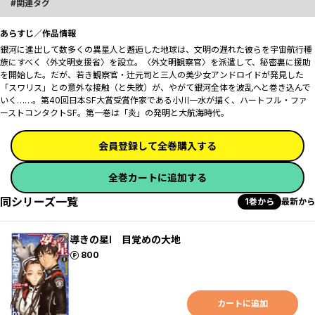
関連タグ
あらすじ／作品情報
銀河に進出して数多くの異星人と邂逅した地球は、文明の遅れた彼らを宇宙航行種
族にすべく〈外文明支援省〉を設立。〈外文明観察官〉を派遣して、秘密裏に援助
を開始した。だが、若き観察官・辻元司と三人の美少女アンドロイドが発見した
「スワリス」との意外な接触（と失敗）が、やがて銀河全体を波乱へと巻き込んで
いく……。第40回日本SF大賞受賞作家である小川一水が描く、ハートフル・ファ
ーストコンタクトSF。第一巻は「炎」の発明と大航海時代。
会員登録して全巻購入する
全巻カートに追加する
同シリーズ一覧
1巻から
最新から
導きの星Ⅰ 目覚めの大地
ポイント
800
カートに追加