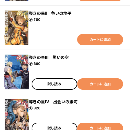
導きの星Ⅱ 争いの地平
ポイント
780
カートに追加
導きの星III 災いの空
ポイント
860
試し読み
カートに追加
導きの星IV 出会いの銀河
ポイント
920
試し読み
カートに追加