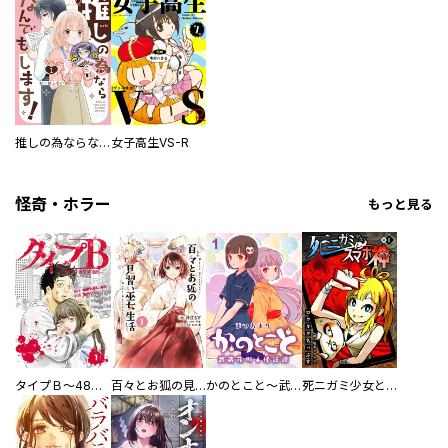
推しの為ならなんでもします！
女子高生VS-R
怪奇・ホラー
もっと見る
タイプＢ～48時間後、致死率100％～【単話】
百々とお狐の見習い巫女生活【単行本版】
かのとこと～武蔵花町怪話譚～ 【連載版】
死ニガミ少女とスマホ神