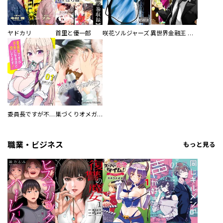
ヤドカリ
首里と優一郎
咲花ソルジャーズ
異世界金融王 ～クローネ・ゴルディオンの覇道～
委員長ですが不良になるほど恋してます！
巣づくりオメガバース
職業・ビジネス
もっと見る