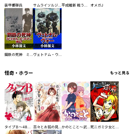
装甲擲弾兵
サムライソルジャー SAMURAI SOLDIER
平成維新 戦う自衛隊
オメガJ
鋼鉄の死神 ミヒャエル・ビットマン戦記
ヴェトナム・ウォー VIETNAM WAR
怪奇・ホラー
もっと見る
タイプＢ～48時間後、致死率100％～【単話】
百々とお狐の見習い巫女生活【単行本版】
かのとこと～武蔵花町怪話譚～ 【連載版】
死ニガミ少女とスマホ神