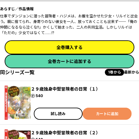
あらすじ／作品情報
仕事でダンジョンに潜った冒険者・ハジメは、お腹を空かせた少女・リルイと出会
う。親に捨てられ、身寄りのない彼女を一人、放っておくことも出来ず──「俺の
仲間になるなら泣くな!!」かくして始まった、二人の共同生活。しかしリルイは
「ただの」少女ではなくて……!?
全巻購入する
全巻カートに追加する
同シリーズ一覧
1巻から
最新から
２９歳独身中堅冒険者の日常（１）
ポイント
540
試し読み
カートに追加
２９歳独身中堅冒険者の日常（２）