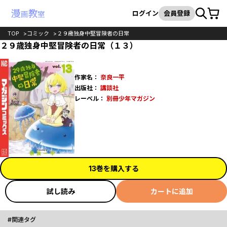
カート
検索
ログイン
会員登録
TOP
コミック
２９歳独身中堅冒険者の日常
２９歳独身中堅冒険者の日常（１３）
作家名：
奈良一平
出版社：
講談社
レーベル：
別冊少年マガジン
13巻を購入する
試し読み
カートに追加
関連タグ