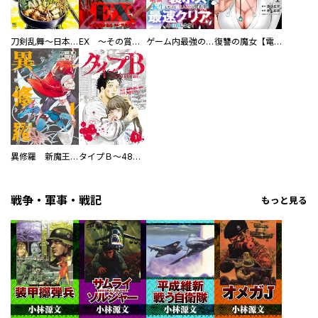
刀剣乱舞～日本号つれづれ酒～
EX ～その賞金稼ぎは、世界の出口を探す～【単行本版】
ゲーム内最強の『裏ボス』に転生したので、主人公の代わりに最速クリアを目指します！【電子単行本版】
復讐の魔女【電子単行本版】
異修羅 新魔王戦争
タイプＢ～48時間後、致死率100％～【単話】
戦争・軍事・戦記
もっと見る