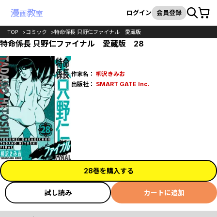
カート
検索
ログイン
会員登録
TOP
コミック
特命係長 只野仁ファイナル 愛蔵版
特命係長 只野仁ファイナル 愛蔵版 28
作家名：
柳沢きみお
出版社：
SMART GATE Inc.
28巻を購入する
試し読み
カートに追加