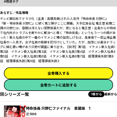
関連タグ
あらすじ／作品情報
テレビ朝日系でドラマ化（主演：高橋克典)された人気作『特命係長 只野仁』
『新・特命係長 只野仁』に続く第三弾がここに開幕。大手広告会社 電王堂 総務二
課の只野仁は、昼間は冴えない窓際係長だが、夜になると電王堂・会長からの特命
で社内外のトラブルを鮮やかに解決へと導く「特命係長」というもう一つの顔があ
った――！新入社員の中で一番のイケメンと噂の加茂しげるは、高身長で一部上場企業
社長の一人息子。女子社員の視線を釘付けにしていた。だが…加茂には違法ドラッ
グに絡む悪い噂があり只野が調査に乗り出す。【目次】第1話 イケメン新入社員1
第2話 イケメン新入社員2第3話 イケメン新入社員3第4話 イケメン新入社員4
第5話 イケメン新入社員5第6話 イケメン新入社員6第7話 経理課長失踪1第8
話 経理課長失踪2第9話 経理課長失踪3
全巻購入する
全巻カートに追加する
同シリーズ一覧
1巻から
最新から
特命係長 只野仁ファイナル 愛蔵版 1
ポイント
500