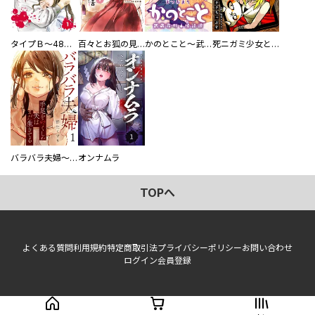
タイプＢ～48時間後、致死率100％～【単話】
百々とお狐の見習い巫女生活【単行本版】
かのとこと～武蔵花町怪話譚～ 【連載版】
死ニガミ少女とスマホ神
バラバラ夫婦～手足をなくした夫はまだ生きてる
オンナムラ
TOPへ
よくある質問
利用規約
特定商取引法
プライバシーポリシー
お問い合わせ
ログイン
会員登録