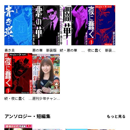
青き炎
悪の華 新装版
続・悪の華 闇華 新装版
夜に蠢く 新装版
続・夜に蠢く 新装版
週刊少年チャンピオン
アンソロジー・短編集
もっと見る