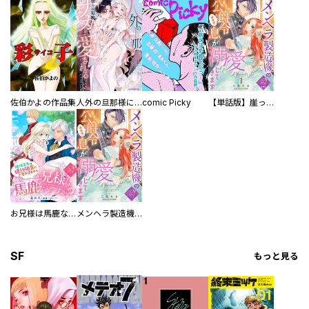
佐伯かよの作品集
人外の旦那様に娶られ毎晩ナカまで愛される…。アンソロジー
comic Picky
【単話版】崖っぷち令嬢ですが、意地と策略で幸せになります！シリーズ
お兄様は馬鹿なんですか？～地味王女は婚約破棄に巻き込まれる～
メンヘラ製造機の公爵令息（過保護）が溺愛してきます
SF
もっと見る