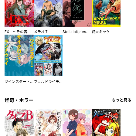
EX ～その賞金稼ぎは、世界の出口を探す～【単行本版】
メテオ７
Stella bit／es【単話版】
終末ミッケ
ツインスター・サイクロン・ランナウェイ
ヴェルドライチオシ聖典パック 『転スラ』ミニ画集付き シリウス人気作３選
怪奇・ホラー
もっと見る