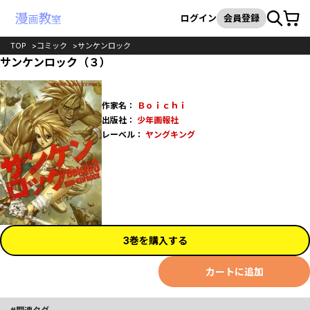
カート
検索
ログイン
会員登録
TOP
コミック
サンケンロック
サンケンロック（３）
作家名：
Ｂｏｉｃｈｉ
出版社：
少年画報社
レーベル：
ヤングキング
3巻を購入する
カートに追加