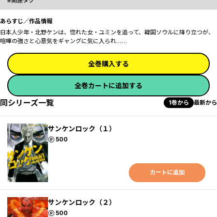
関連タグ
あらすじ／作品情報
日本人少年・北野ケンは、惚れた女・ユミンを追って、韓国ソウルに降り立つが、
喧嘩の強さと心意気をギャングに気に入られ……
全巻購入する
全巻カートに追加する
同シリーズ一覧
1巻から
最新から
サンケンロック（１）
ポイント
500
カートに追加
サンケンロック（２）
ポイント
500