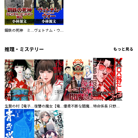
鋼鉄の死神 ミヒャエル・ビットマン戦記
ヴェトナム・ウォー VIETNAM WAR
推理・ミステリー
もっと見る
生贄の村【電子単行本版】
復讐の魔女【電子単行本版】
優柔不断な閻魔さま
特命係長 只野仁ファイナル 愛蔵版