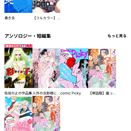
青き炎
【フルカラー】さよなら、私の大好きな１０００人のキミ。
アンソロジー・短編集
もっと見る
佐伯かよの作品集
人外の旦那様に娶られ毎晩ナカまで愛される…。アンソロジー
comic Picky
【単話版】崖っぷち令嬢ですが、意地と策略で幸せになります！シリーズ