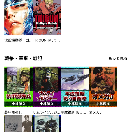
攻殻機動隊 ゴースト・イン・ザ・シェル コミックトリビュート
TRIGUN-Multiple Bullets
戦争・軍事・戦記
もっと見る
装甲擲弾兵
サムライソルジャー SAMURAI SOLDIER
平成維新 戦う自衛隊
オメガJ