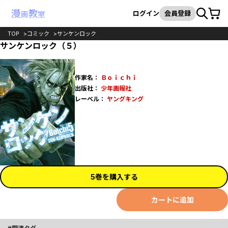
カート
検索
ログイン
会員登録
TOP
コミック
サンケンロック
サンケンロック（５）
作家名：
Ｂｏｉｃｈｉ
出版社：
少年画報社
レーベル：
ヤングキング
5巻を購入する
カートに追加