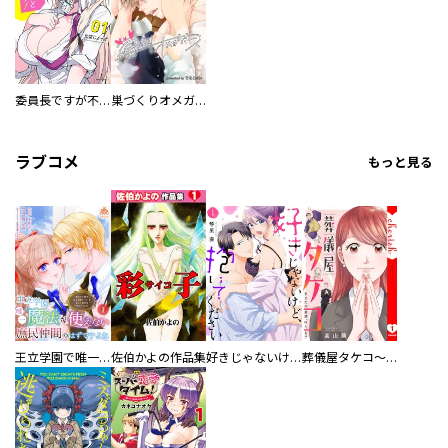
委員長ですが不良になるほど恋してます！
巣づくりオメガバース
ラブコメ
もっと見る
王立学園で唯一魔法が使えない庶民仲間のはずですよね～実は王子様で私を溺愛しているなんて告白はやめてください～
佐伯かよの作品集
好きじゃないけど、抱いてください【電子単行本版／特典おまけ付き】
葬儀屋タケコ～あなたの最期、叶えます【電子単行本版】