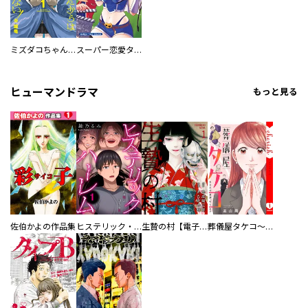
ミズダコちゃんからは逃げられない！
スーパー恋愛タイム！～現場でドＳな彼女は自宅でデレる～
ヒューマンドラマ
もっと見る
佐伯かよの作品集
ヒステリック・ハーレム～搾られる男と堕ちる女～【電子単行本版】
生贄の村【電子単行本版】
葬儀屋タケコ～あなたの最期、叶えます【電子単行本版】