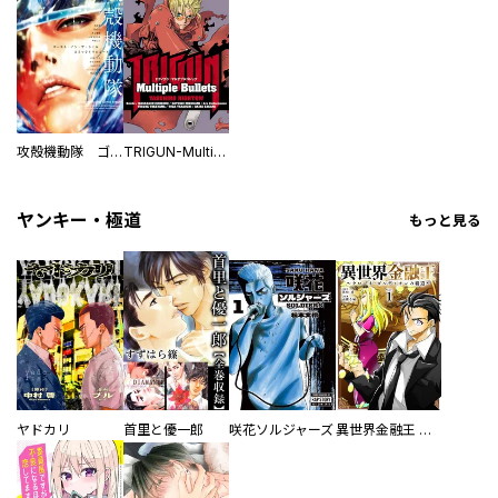
攻殻機動隊 ゴースト・イン・ザ・シェル コミックトリビュート
TRIGUN-Multiple Bullets
ヤンキー・極道
もっと見る
ヤドカリ
首里と優一郎
咲花ソルジャーズ
異世界金融王 ～クローネ・ゴルディオンの覇道～