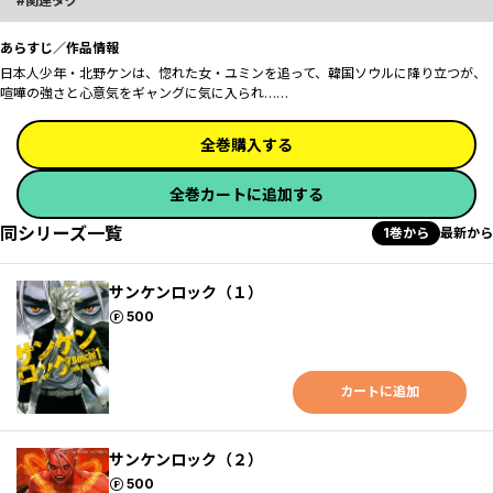
関連タグ
あらすじ／作品情報
日本人少年・北野ケンは、惚れた女・ユミンを追って、韓国ソウルに降り立つが、
喧嘩の強さと心意気をギャングに気に入られ……
全巻購入する
全巻カートに追加する
同シリーズ一覧
1巻から
最新から
サンケンロック（１）
ポイント
500
カートに追加
サンケンロック（２）
ポイント
500