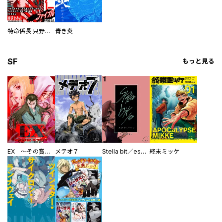
特命係長 只野仁ファイナル 愛蔵版
青き炎
SF
もっと見る
EX ～その賞金稼ぎは、世界の出口を探す～【単行本版】
メテオ７
Stella bit／es【単話版】
終末ミッケ