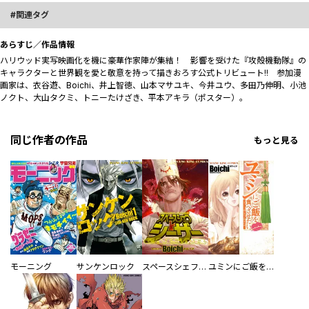
関連タグ
あらすじ／作品情報
ハリウッド実写映画化を機に豪華作家陣が集結！ 影響を受けた『攻殻機動隊』の
キャラクターと世界観を愛と敬意を持って描きおろす公式トリビュート!! 参加漫
画家は、衣谷遊、Boichi、井上智徳、山本マサユキ、今井ユウ、多田乃伸明、小池
ノクト、大山タクミ、トニーたけざき、平本アキラ（ポスター）。
同じ作者の作品
もっと見る
モーニング
サンケンロック
スペースシェフシーザー
ユミンにご飯を食べさせたい