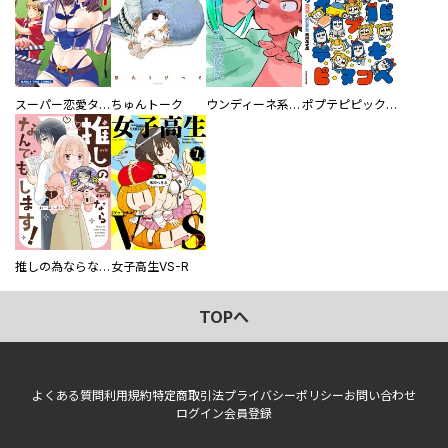
スーパー恋愛タイム！～現場でドＳな彼女は自宅でデレる～
ちゅんトーク
ウンディーネ系彼氏
ポプテピピック SEASON EIGHT
推しの為ならなんでもします！
女子高生VS-R
TOPへ
よくある質問
利用規約
特定商取引法
プライバシーポリシー
お問い合わせ
ログイン
会員登録