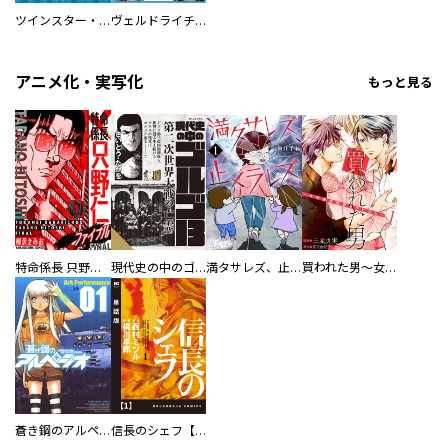
ツインスター・サイクロン・ランナウェイ
ヴェルドライチオシ聖典パック 『転スラ』ミニ画集付き シリウス人気作３選
アニメ化・実写化
もっと見る
特命係長 只野仁ファイナル 愛蔵版
現代史の中のゴルゴ13
満タサレズ、止メラレズ
買われた男～女性限定快感セラピスト～【描き下ろしおまけ付き特装版】
蒼き鋼のアルペジオ
信長のシェフ【単話版】