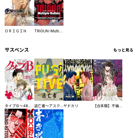
ＯＲＩＧＩＮ
TRIGUN-Multiple Bullets
サスペンス
もっと見る
タイプＢ～48時間後、致死率100％～【単話】
逃亡者～アスクレピオスの杖～
ヤドカリ
【合本版】不倫処刑