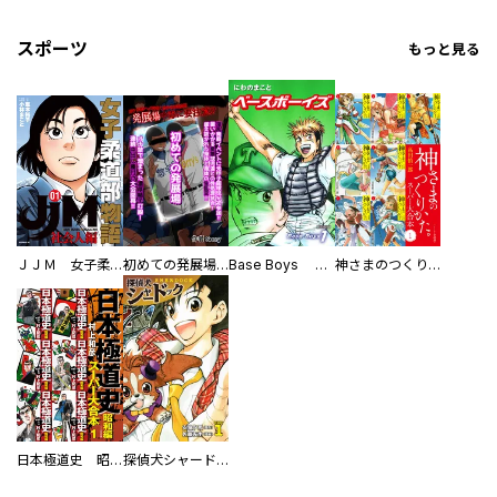
スポーツ
もっと見る
ＪＪＭ 女子柔道部物語 社会人編
初めての発展場 【白抜き修正版】
Base Boys 新装版
神さまのつくりかた。スーパー大合本
日本極道史 昭和編 スーパー大合本
探偵犬シャードック（新装版）