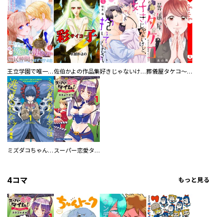
王立学園で唯一魔法が使えない庶民仲間のはずですよね～実は王子様で私を溺愛しているなんて告白はやめてください～
佐伯かよの作品集
好きじゃないけど、抱いてください【電子単行本版／特典おまけ付き】
葬儀屋タケコ～あなたの最期、叶えます【電子単行本版】
ミズダコちゃんからは逃げられない！
スーパー恋愛タイム！～現場でドＳな彼女は自宅でデレる～
4コマ
もっと見る