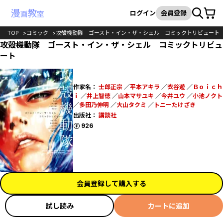
カート
検索
ログイン
会員登録
TOP
コミック
攻殻機動隊 ゴースト・イン・ザ・シェル コミックトリビュート
攻殻機動隊 ゴースト・イン・ザ・シェル コミックトリビュ
ート
作家名：
士郎正宗
／
平本アキラ
／
衣谷遊
／
Ｂｏｉｃｈ
ｉ
／
井上智徳
／
山本マサユキ
／
今井ユウ
／
小池ノクト
／
多田乃伸明
／
大山タクミ
／
トニーたけざき
出版社：
講談社
ポイント
926
会員登録して購入する
試し読み
カートに追加