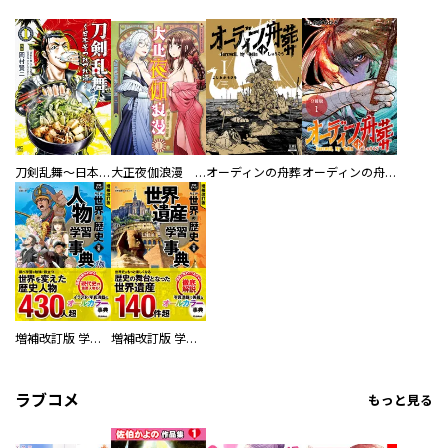
刀剣乱舞～日本号つれづれ酒～
大正夜伽浪漫 －金曜日の花嫁—
オーディンの舟葬
オーディンの舟葬 分冊版
増補改訂版 学研まんが NEW世界の歴史 別巻 人物学習事典
増補改訂版 学研まんが NEW世界の歴史 別巻 世界遺産学習事典
ラブコメ
もっと見る