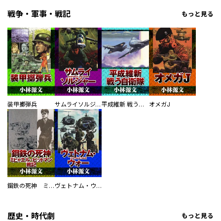
戦争・軍事・戦記
もっと見る
装甲擲弾兵
サムライソルジャー SAMURAI SOLDIER
平成維新 戦う自衛隊
オメガJ
鋼鉄の死神 ミヒャエル・ビットマン戦記
ヴェトナム・ウォー VIETNAM WAR
歴史・時代劇
もっと見る