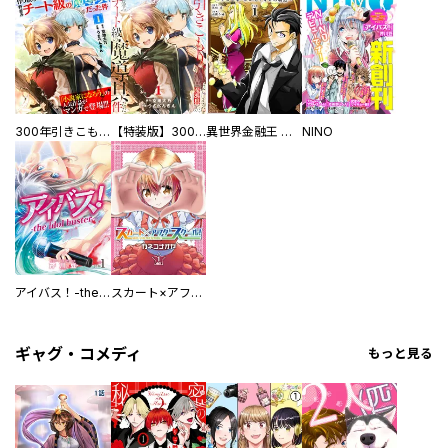
300年引きこもり、作り続けてしまった骨董品《魔導具》が、軒並みチート級の魔導具だった件
【特装版】300年引きこもり、作り続けてしまった骨董品《魔導具》が、軒並みチート級の魔導具だった件
異世界金融王 ～クローネ・ゴルディオンの覇道～
NINO
アイバス！-the idol buster-【合本版】
スカート×アフタースクール！【合本版】
ギャグ・コメディ
もっと見る