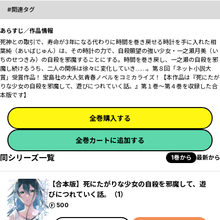
関連タグ
あらすじ／作品情報
死神との取引で、寿命が3年になる代わりに時間を巻き戻せる時計を手に入れた相
葉純（あいばじゅん）は、その時計の力で、自殺願望の強い少女・一之瀬月美（い
ちのせつきみ）の自殺を邪魔することにする。時間を巻き戻し、一之瀬の自殺を邪
魔し続けるうち、二人の関係は徐々に変化していき……。第８回「ネット小説大
賞」受賞作品！ 宝島社の大人気青春ノベルをコミカライズ！【本作品は『死にたが
りな少女の自殺を邪魔して、遊びにつれていく話。』第１巻～第４巻を収録した合
本版です】
全巻購入する
全巻カートに追加する
同シリーズ一覧
1巻から
最新から
【合本版】死にたがりな少女の自殺を邪魔して、遊
びにつれていく話。（1）
ポイント
500