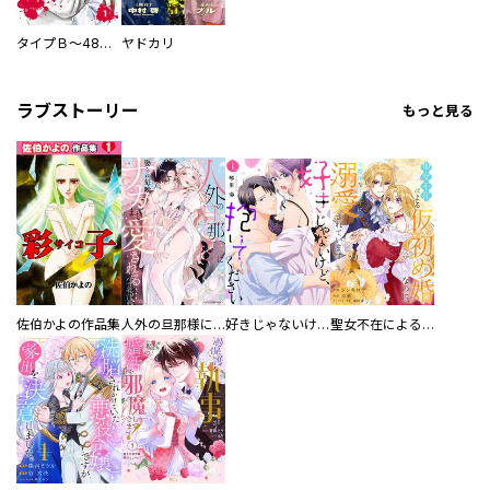
タイプＢ～48時間後、致死率100％～【単話】
ヤドカリ
ラブストーリー
もっと見る
佐伯かよの作品集
人外の旦那様に娶られ毎晩ナカまで愛される…。アンソロジー
好きじゃないけど、抱いてください【電子単行本版／特典おまけ付き】
聖女不在による仮初め婚なのに、不器用な王太子に溺愛されています【電子単行本版／特典おまけ付き】