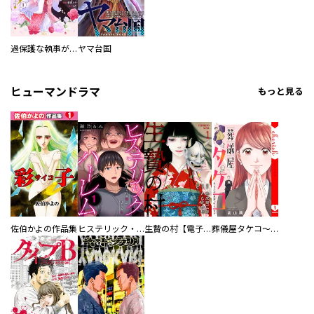
過保護な執事が私の婚活を邪魔してきます！
ヤマ台国
ヒューマンドラマ
もっと見る
佐伯かよの作品集
ヒステリック・ハーレム～搾られる男と堕ちる女～【電子単行本版】
生贄の村【電子単行本版】
葬儀屋タケコ～あなたの最期、叶えます【電子単行本版】