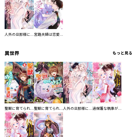
人外の旦那様に娶られ毎晩ナカまで愛される…。アンソロジー
宮路夫婦は恋愛できない【描き下ろしおまけ付き特装版】
異世界
もっと見る
聖獣に育てられた少年の異世界ゆるり放浪記～神様からもらったチート魔法で、仲間たちとスローライフを満喫中～
聖獣に育てられた少年の異世界ゆるり放浪記～神様からもらったチート魔法で、仲間たちとスローライフを満喫中～【分冊版】
人外の旦那様に娶られ毎晩ナカまで愛される…。アンソロジー
過保護な執事が私の婚活を邪魔してきます！ 分冊版