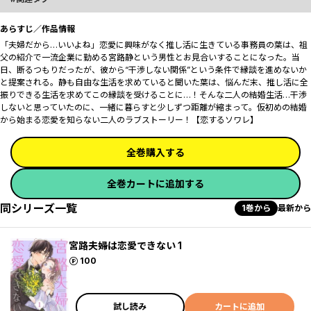
あらすじ／作品情報
「夫婦だから…いいよね」恋愛に興味がなく推し活に生きている事務員の葉は、祖
父の紹介で一流企業に勤める宮路静という男性とお見合いすることになった。当
日、断るつもりだったが、彼から“干渉しない関係”という条件で縁談を進めないか
と提案される――。静も自由な生活を求めていると聞いた葉は、悩んだ末、推し活に全
振りできる生活を求めてこの縁談を受けることに…！そんな二人の結婚生活…干渉
しないと思っていたのに、一緒に暮らすと少しずつ距離が縮まって――。仮初めの結婚
から始まる恋愛を知らない二人のラブストーリー！【恋するソワレ】
全巻購入する
全巻カートに追加する
同シリーズ一覧
1巻から
最新から
宮路夫婦は恋愛できない 1
ポイント
100
試し読み
カートに追加