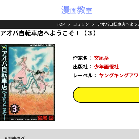
TOP
コミック
アオバ自転車店へよう
アオバ自転車店へようこそ！（３）
作家名：
宮尾岳
出版社：
少年画報社
レーベル：
ヤングキングアワ
関連タグ