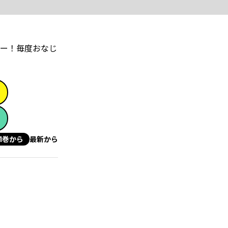
ー！毎度おなじ
1巻から
最新から