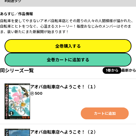
関連タグ
あらすじ／作品情報
自転車を愛してやまないアオバ自転車店とその周りの人々の人間模様が描かれた、
自転車とヒトをつなぐ、心温まるストーリー！毎度おなじみのメンバーはそのま
ま、装い新たにまた新展開が始まります！
全巻購入する
全巻カートに追加する
同シリーズ一覧
1巻から
最新から
アオバ自転車店へようこそ！（１）
ポイント
500
カートに追加
アオバ自転車店へようこそ！（２）