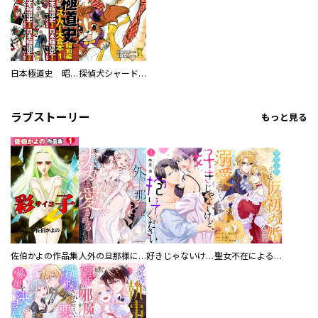
日本極道史 昭和編 スーパー大合本
探偵犬シャードック（新装版）
ラブストーリー
もっと見る
佐伯かよの作品集
人外の旦那様に娶られ毎晩ナカまで愛される…。アンソロジー
好きじゃないけど、抱いてください【電子単行本版／特典おまけ付き】
聖女不在による仮初め婚なのに、不器用な王太子に溺愛されています【電子単行本版／特典おまけ付き】