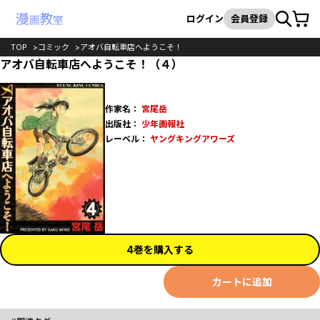
カート
検索
ログイン
会員登録
TOP
コミック
アオバ自転車店へようこそ！
アオバ自転車店へようこそ！（４）
作家名：
宮尾岳
出版社：
少年画報社
レーベル：
ヤングキングアワーズ
4巻を購入する
カートに追加