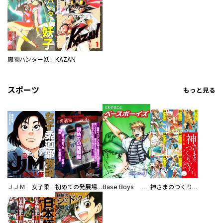
魔物ハンター妖子
KAZAN
スポーツ
もっと見る
ＪＪＭ 女子柔道部物語 社会人編
初めての発展場 【白抜き修正版】
Base Boys 新装版
神さまのつくりかた。スーパー大合本