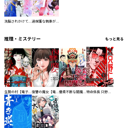
洗脳されかけていた悪役令嬢ですが家出を決意しました。【電子単行本版／特典おまけ付き】
過保護な執事が私の婚活を邪魔してきます！ 分冊版
推理・ミステリー
もっと見る
生贄の村【電子単行本版】
復讐の魔女【電子単行本版】
優柔不断な閻魔さま
特命係長 只野仁ファイナル 愛蔵版