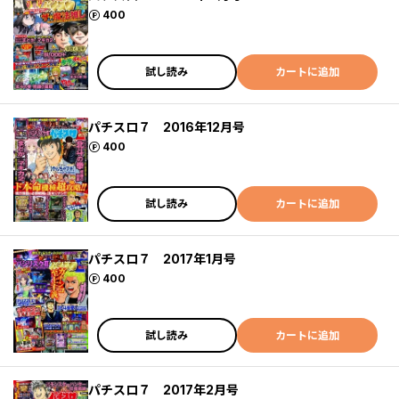
ポイント
400
試し読み
カートに追加
パチスロ７ 2016年12月号
ポイント
400
試し読み
カートに追加
パチスロ７ 2017年1月号
ポイント
400
試し読み
カートに追加
パチスロ７ 2017年2月号