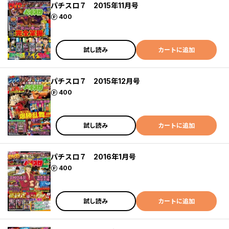
パチスロ７ 2015年11月号
ポイント
400
試し読み
カートに追加
パチスロ７ 2015年12月号
ポイント
400
試し読み
カートに追加
パチスロ７ 2016年1月号
ポイント
400
試し読み
カートに追加