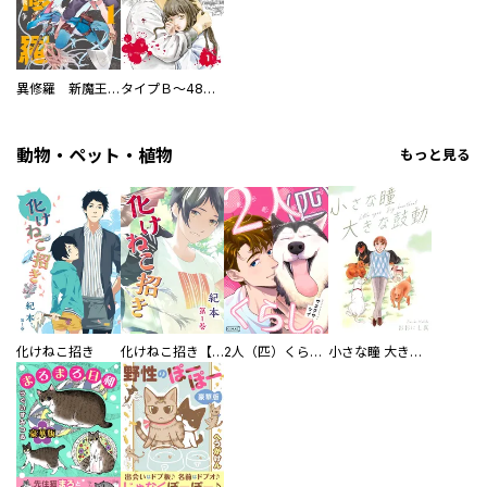
異修羅 新魔王戦争
タイプＢ～48時間後、致死率100％～【単話】
動物・ペット・植物
もっと見る
化けねこ招き
化けねこ招き【描きおろし付合冊版】
2人（匹）くらし。
小さな瞳 大きな鼓動