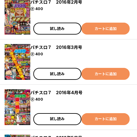
パチスロ７ 2016年2月号
ポイント
400
試し読み
カートに追加
パチスロ７ 2016年3月号
ポイント
400
試し読み
カートに追加
パチスロ７ 2016年4月号
ポイント
400
試し読み
カートに追加