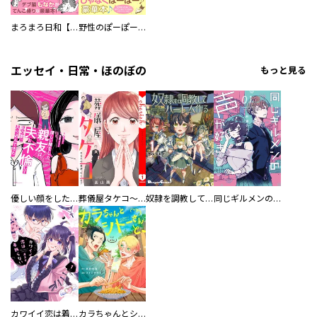
まろまろ日和【豪華版】
野性のぽーぽー【豪華版】
エッセイ・日常・ほのぼの
もっと見る
優しい顔をした親友は、夫と不倫して私の家に入り込んできた。
葬儀屋タケコ～あなたの最期、叶えます【電子単行本版】
奴隷を調教してハーレム作る
同じギルメンの声が好き
カワイイ恋は着飾らない
カラちゃんとシトーさんと、 【分冊版】