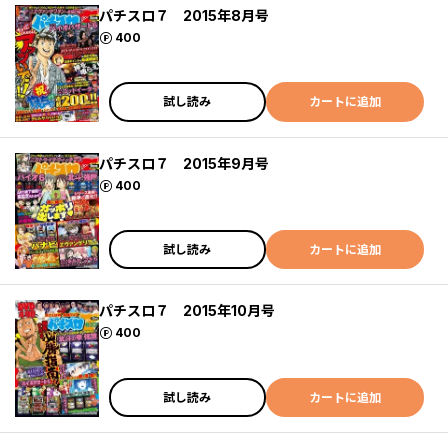
パチスロ７ 2015年8月号
ポイント
400
試し読み
カートに追加
パチスロ７ 2015年9月号
ポイント
400
試し読み
カートに追加
パチスロ７ 2015年10月号
ポイント
400
試し読み
カートに追加