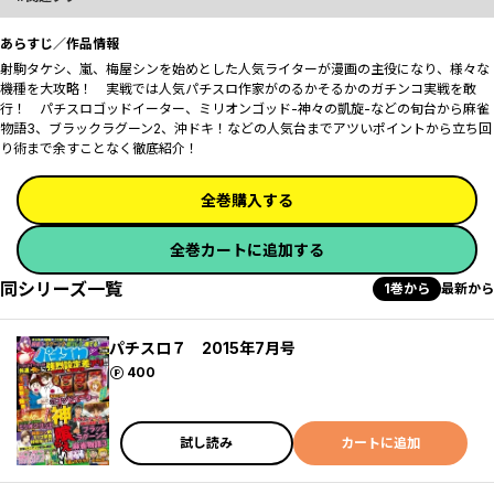
あらすじ／作品情報
射駒タケシ、嵐、梅屋シンを始めとした人気ライターが漫画の主役になり、様々な
機種を大攻略！ 実戦では人気パチスロ作家がのるかそるかのガチンコ実戦を敢
行！ パチスロゴッドイーター、ミリオンゴッド-神々の凱旋-などの旬台から麻雀
物語3、ブラックラグーン2、沖ドキ！などの人気台までアツいポイントから立ち回
り術まで余すことなく徹底紹介！
全巻購入する
全巻カートに追加する
同シリーズ一覧
1巻から
最新から
パチスロ７ 2015年7月号
ポイント
400
試し読み
カートに追加