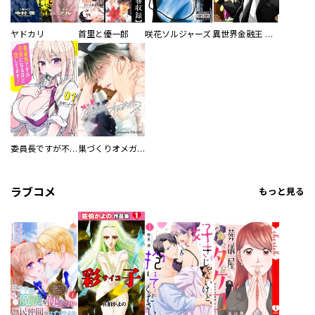
ヤドカリ
首里と優一郎
咲花ソルジャーズ
異世界金融王 ～クローネ・ゴルディオンの覇道～
委員長ですが不良になるほど恋してます！
巣づくりオメガバース
ラブコメ
もっと見る