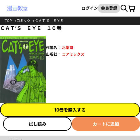
カート
検索
ログイン
会員登録
TOP
コミック
ＣＡＴ’Ｓ ＥＹＥ
ＣＡＴ’Ｓ ＥＹＥ １０巻
作家名：
北条司
出版社：
コアミックス
10巻を購入する
試し読み
カートに追加