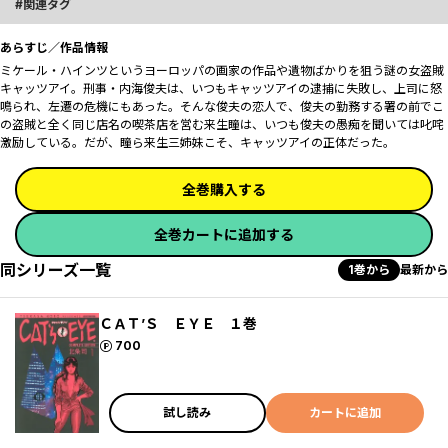
関連タグ
あらすじ／作品情報
ミケール・ハインツというヨーロッパの画家の作品や遺物ばかりを狙う謎の女盗賊
キャッツアイ。刑事・内海俊夫は、いつもキャッツアイの逮捕に失敗し、上司に怒
鳴られ、左遷の危機にもあった。そんな俊夫の恋人で、俊夫の勤務する署の前でこ
の盗賊と全く同じ店名の喫茶店を営む来生瞳は、いつも俊夫の愚痴を聞いては叱咤
激励している。だが、瞳ら来生三姉妹こそ、キャッツアイの正体だった。
全巻購入する
全巻カートに追加する
同シリーズ一覧
1巻から
最新から
ＣＡＴ’Ｓ ＥＹＥ １巻
ポイント
700
試し読み
カートに追加