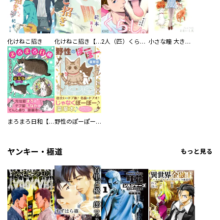
化けねこ招き
化けねこ招き【描きおろし付合冊版】
2人（匹）くらし。
小さな瞳 大きな鼓動
まろまろ日和【豪華版】
野性のぽーぽー【豪華版】
ヤンキー・極道
もっと見る