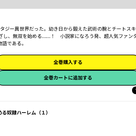
タジー異世界だった。幼き日から鍛えた武術の腕とチートスキ
ざし、無双を始める……！ 小説家になろう発、超人気ファンタジ
物語である。
全巻購入する
全巻カートに追加する
める奴隷ハーレム（１）