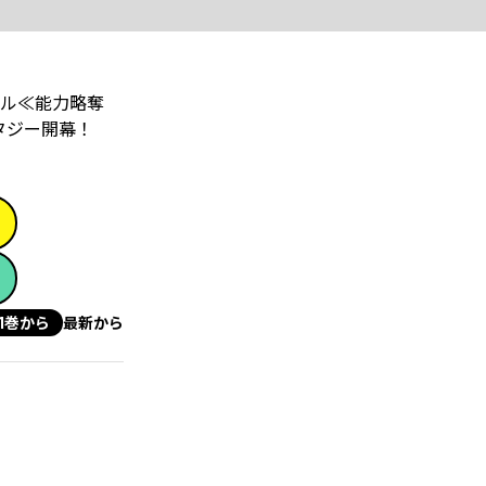
ル≪能力略奪
ー開幕！ ――
1巻から
最新から