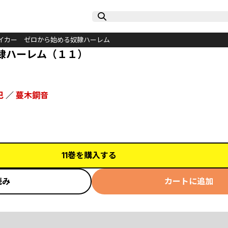
イカー ゼロから始める奴隷ハーレム
隷ハーレム（１１）
巴
／
蔓木鋼音
11巻を購入する
読み
カートに追加