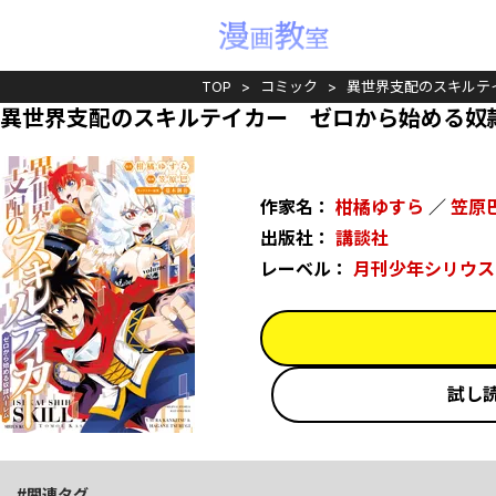
TOP
コミック
異世界支配のスキルテ
異世界支配のスキルテイカー ゼロから始める奴
作家名：
柑橘ゆすら
／
笠原
出版社：
講談社
レーベル：
月刊少年シリウス
試し
関連タグ