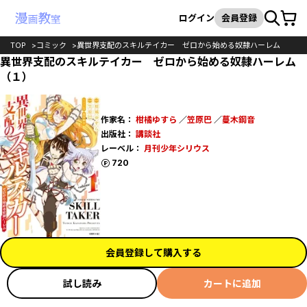
カート
検索
ログイン
会員登録
TOP
コミック
異世界支配のスキルテイカー ゼロから始める奴隷ハーレム
異世界支配のスキルテイカー ゼロから始める奴隷ハーレム
（１）
作家名：
柑橘ゆすら
／
笠原巴
／
蔓木鋼音
出版社：
講談社
レーベル：
月刊少年シリウス
ポイント
720
会員登録して購入する
試し読み
カートに追加