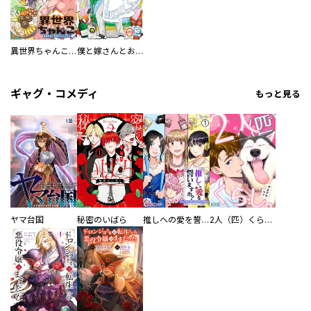
異世界ちゃんこ～横綱目前に召喚されたんだが～ 【連載版】
僕と嫁さんとお酒の関係
ギャグ・コメディ
もっと見る
ヤマ台国
秘密のいばら
推しへの愛を誓いますか？～アラサー女子、推しは逃げぬが人生逃げる～
2人（匹）くらし。