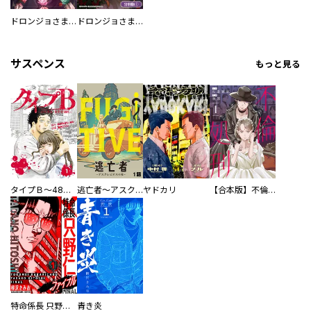
ドロンジョさまは転生しても悪役令嬢のままだった
ドロンジョさまは転生しても悪役令嬢のままだった【分冊版】
サスペンス
もっと見る
タイプＢ～48時間後、致死率100％～【単話】
逃亡者～アスクレピオスの杖～
ヤドカリ
【合本版】不倫処刑
特命係長 只野仁ファイナル 愛蔵版
青き炎