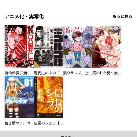
アニメ化・実写化
もっと見る
特命係長 只野仁ファイナル 愛蔵版
現代史の中のゴルゴ13
満タサレズ、止メラレズ
買われた男～女性限定快感セラピスト～【描き下ろしおまけ付き特装版】
蒼き鋼のアルペジオ
信長のシェフ【単話版】