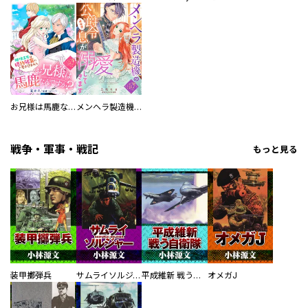
お兄様は馬鹿なんですか？～地味王女は婚約破棄に巻き込まれる～
メンヘラ製造機の公爵令息（過保護）が溺愛してきます
戦争・軍事・戦記
もっと見る
装甲擲弾兵
サムライソルジャー SAMURAI SOLDIER
平成維新 戦う自衛隊
オメガJ