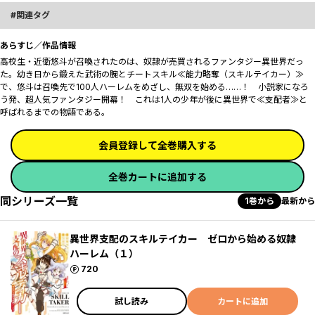
関連タグ
あらすじ／作品情報
高校生・近衛悠斗が召喚されたのは、奴隷が売買されるファンタジー異世界だっ
た。幼き日から鍛えた武術の腕とチートスキル≪能力略奪（スキルテイカー）≫
で、悠斗は召喚先で100人ハーレムをめざし、無双を始める……！ 小説家になろ
う発、超人気ファンタジー開幕！ ――これは1人の少年が後に異世界で≪支配者≫と
呼ばれるまでの物語である。
会員登録して全巻購入する
全巻カートに追加する
同シリーズ一覧
1巻から
最新から
異世界支配のスキルテイカー ゼロから始める奴隷
ハーレム（１）
ポイント
720
試し読み
カートに追加