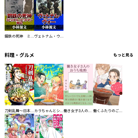
鋼鉄の死神 ミヒャエル・ビットマン戦記
ヴェトナム・ウォー VIETNAM WAR
料理・グルメ
もっと見る
刀剣乱舞～日本号つれづれ酒～
カラちゃんとシトーさんと、 【分冊版】
働き女子3人のおうち晩酌
働くふたりのごほうび飯