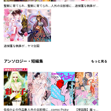
聖獣に育てられた少年の異世界ゆるり放浪記～神様からもらったチート魔法で、仲間たちとスローライフを満喫中～
聖獣に育てられた少年の異世界ゆるり放浪記～神様からもらったチート魔法で、仲間たちとスローライフを満喫中～【分冊版】
人外の旦那様に娶られ毎晩ナカまで愛される…。アンソロジー
過保護な執事が私の婚活を邪魔してきます！ 分冊版
過保護な執事が私の婚活を邪魔してきます！
ヤマ台国
アンソロジー・短編集
もっと見る
佐伯かよの作品集
人外の旦那様に娶られ毎晩ナカまで愛される…。アンソロジー
comic Picky
【単話版】崖っぷち令嬢ですが、意地と策略で幸せになります！シリーズ