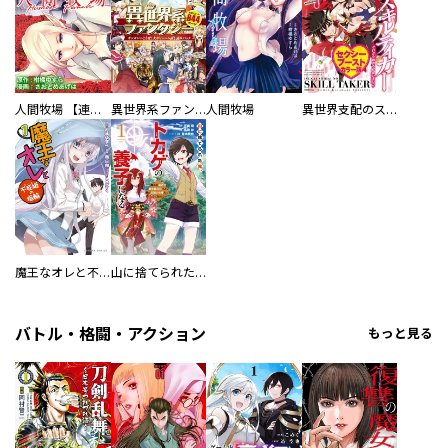
人間牧場 【連載版】
異世界系ファンタジー ガンガンいこうぜ！大ボリューム試し読みパック
人間牧場
異世界支配のスキルテイカー ゼロから始める奴隷ハーレム セクシーブーストカラー版（７）
魔王なオレと不死姫の指輪
山に捨てられた俺、トカゲの養子になる 魔法を極めて親を超えたけど、親が伝説の古竜だったなんて知らない
バトル・格闘・アクション
もっと見る