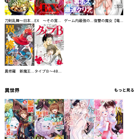
刀剣乱舞～日本号つれづれ酒～
EX ～その賞金稼ぎは、世界の出口を探す～【単行本版】
ゲーム内最強の『裏ボス』に転生したので、主人公の代わりに最速クリアを目指します！【電子単行本版】
復讐の魔女【電子単行本版】
異修羅 新魔王戦争
タイプＢ～48時間後、致死率100％～【単話】
異世界
もっと見る