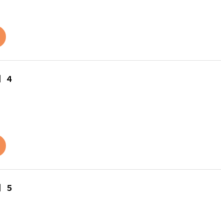
】４
】５