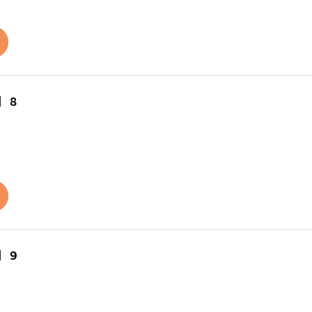
】８
】９