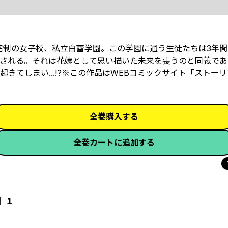
宿制の女子校、私立白蕾学園。この学園に通う生徒たちは3年
される。それは花嫁として思い描いた未来を喪うのと同義であ
きてしまい...!?※この作品はWEBコミックサイト「ストー
全巻購入する
全巻カートに追加する
】１