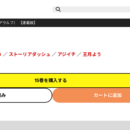
アウルフ） 【連載版】
う
／
ストーリアダッシュ
／
アジイチ
／
王月よう
15巻を購入する
読み
カートに追加