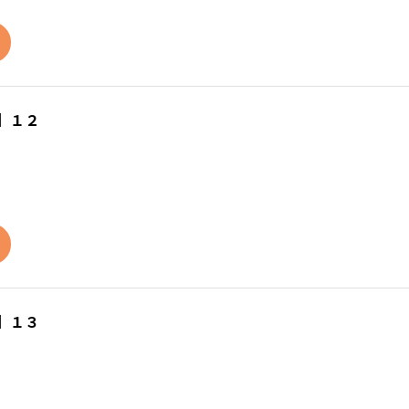
】１２
】１３