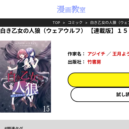
TOP
コミック
白き乙女の人狼（ウェ
白き乙女の人狼（ウェアウルフ） 【連載版】１５
作家名：
アジイチ
／
王月よ
出版社：
竹書房
試し
関連タグ