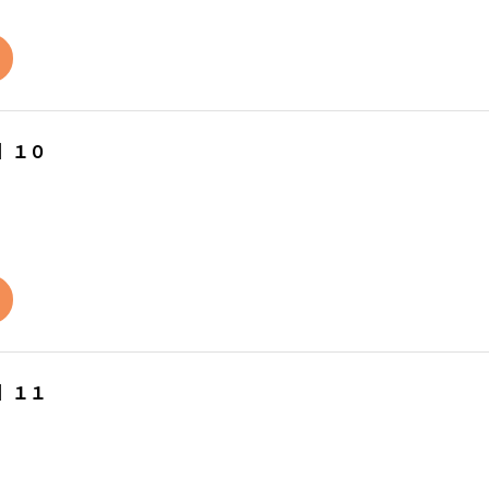
】１０
】１１