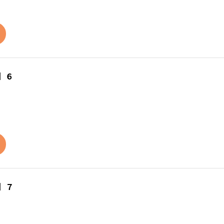
】６
】７