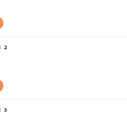
】２
】３