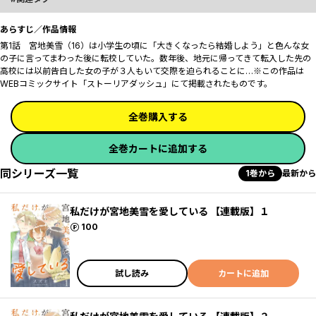
あらすじ／作品情報
第1話 宮地美雪（16）は小学生の頃に「大きくなったら結婚しよう」と色んな女
の子に言ってまわった後に転校していた。数年後、地元に帰ってきて転入した先の
高校には以前告白した女の子が３人もいて交際を迫られることに…※この作品は
WEBコミックサイト「ストーリアダッシュ」にて掲載されたものです。
全巻購入する
全巻カートに追加する
同シリーズ一覧
1巻から
最新から
私だけが宮地美雪を愛している 【連載版】１
ポイント
100
試し読み
カートに追加