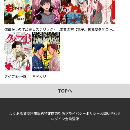
佐伯かよの作品集
ヒステリック・ハーレム～搾られる男と堕ちる女～【電子単行本版】
生贄の村【電子単行本版】
葬儀屋タケコ～あなたの最期、叶えます【電子単行本版】
タイプＢ～48時間後、致死率100％～【単話】
ヤドカリ
TOPへ
よくある質問
利用規約
特定商取引法
プライバシーポリシー
お問い合わせ
ログイン
会員登録