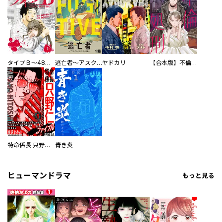
タイプＢ～48時間後、致死率100％～【単話】
逃亡者～アスクレピオスの杖～
ヤドカリ
【合本版】不倫処刑
特命係長 只野仁ファイナル 愛蔵版
青き炎
ヒューマンドラマ
もっと見る