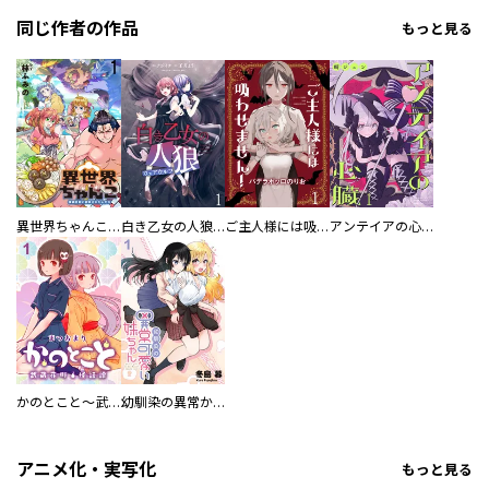
同じ作者の作品
もっと見る
異世界ちゃんこ～横綱目前に召喚されたんだが～ 【連載版】
白き乙女の人狼（ウェアウルフ） 【連載版】
ご主人様には吸わせません！ 【連載版】
アンテイアの心臓 【連載版】
かのとこと～武蔵花町怪話譚～ 【連載版】
幼馴染の異常かわいい妹ちゃん 【連載版】
アニメ化・実写化
もっと見る