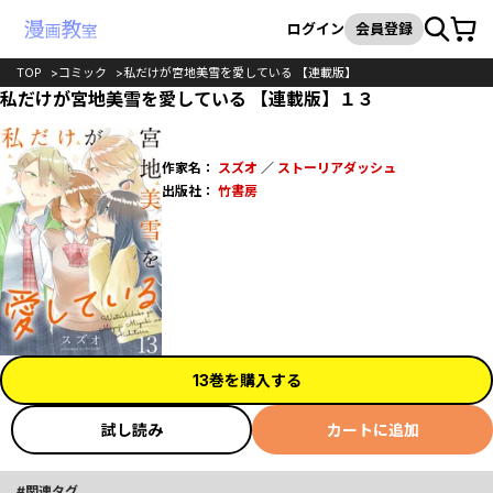
カート
検索
ログイン
会員登録
TOP
コミック
私だけが宮地美雪を愛している 【連載版】
私だけが宮地美雪を愛している 【連載版】１３
作家名：
スズオ
／
ストーリアダッシュ
出版社：
竹書房
13巻を購入する
試し読み
カートに追加
関連タグ