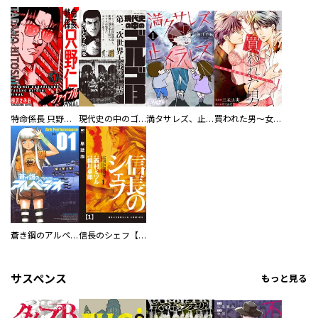
特命係長 只野仁ファイナル 愛蔵版
現代史の中のゴルゴ13
満タサレズ、止メラレズ
買われた男～女性限定快感セラピスト～【描き下ろしおまけ付き特装版】
蒼き鋼のアルペジオ
信長のシェフ【単話版】
サスペンス
もっと見る