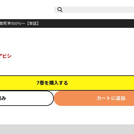
致死率100％～【単話】
アビシ
7巻を購入する
読み
カートに追加