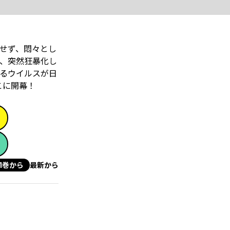
せず、悶々とし
、突然狂暴化し
るウイルスが日
こに開幕！
1巻から
最新から