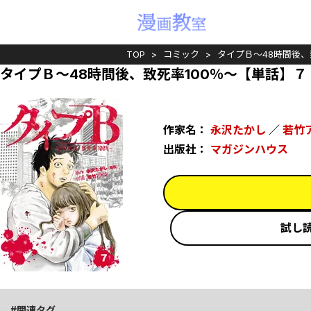
TOP
コミック
タイプＢ～48時間後、
タイプＢ～48時間後、致死率100％～【単話】７
作家名：
永沢たかし
／
若竹
出版社：
マガジンハウス
試し
関連タグ