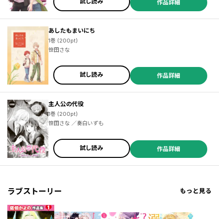
試し読み
作品詳細
あしたもまいにち
1巻 (200pt)
笹田さな
試し読み
作品詳細
主人公の代役
1巻 (200pt)
笹田さな ／奏白いずも
試し読み
作品詳細
ラブストーリー
もっと見る