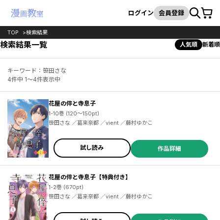
カート
検索
ログイン
会員登録
TOP
検索結果
検索結果一覧
人気順
新着順
キーワード：笹田さな
4件中 1～4件表示中
花屋の倅と寺息子
1-10巻 (120～150pt)
笹田さな ／葛来奈都 ／vient ／藤村ゆかこ
試し読み
作品詳細
花屋の倅と寺息子【特典付き】
1-2巻 (670pt)
笹田さな ／葛来奈都 ／vient ／藤村ゆかこ