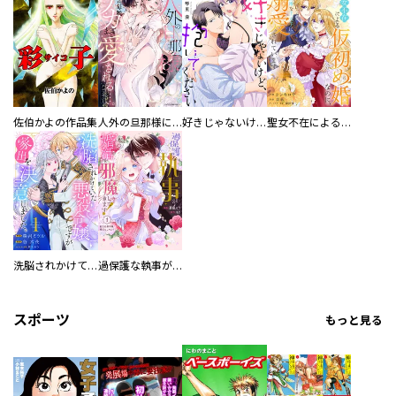
佐伯かよの作品集
人外の旦那様に娶られ毎晩ナカまで愛される…。アンソロジー
好きじゃないけど、抱いてください【電子単行本版／特典おまけ付き】
聖女不在による仮初め婚なのに、不器用な王太子に溺愛されています【電子単行本版／特典おまけ付き】
洗脳されかけていた悪役令嬢ですが家出を決意しました。【電子単行本版／特典おまけ付き】
過保護な執事が私の婚活を邪魔してきます！ 分冊版
スポーツ
もっと見る