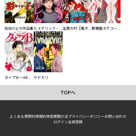
佐伯かよの作品集
ヒステリック・ハーレム～搾られる男と堕ちる女～【電子単行本版】
生贄の村【電子単行本版】
葬儀屋タケコ～あなたの最期、叶えます【電子単行本版】
タイプＢ～48時間後、致死率100％～【単話】
ヤドカリ
TOPへ
よくある質問
利用規約
特定商取引法
プライバシーポリシー
お問い合わせ
ログイン
会員登録