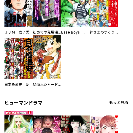
ＪＪＭ 女子柔道部物語 社会人編
初めての発展場 【白抜き修正版】
Base Boys 新装版
神さまのつくりかた。スーパー大合本
日本極道史 昭和編 スーパー大合本
探偵犬シャードック（新装版）
ヒューマンドラマ
もっと見る