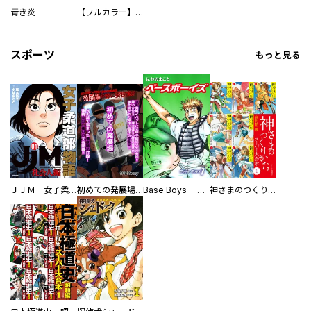
青き炎
【フルカラー】さよなら、私の大好きな１０００人のキミ。
スポーツ
もっと見る
ＪＪＭ 女子柔道部物語 社会人編
初めての発展場 【白抜き修正版】
Base Boys 新装版
神さまのつくりかた。スーパー大合本