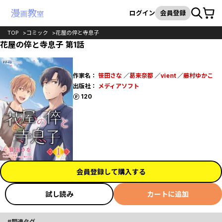
カート
検索
ログイン
会員登録
TOP
コミック
花屋の倅と寺息子
花屋の倅と寺息子 第1話
作家名：
笹田さな
／
葛来奈都
／
vient
／
藤村ゆかこ
出版社：
メディアソフト
ポイント
120
会員登録して購入する
試し読み
カートに追加
関連タグ