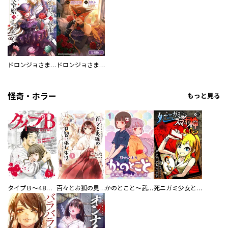
ドロンジョさまは転生しても悪役令嬢のままだった
ドロンジョさまは転生しても悪役令嬢のままだった【分冊版】
怪奇・ホラー
もっと見る
タイプＢ～48時間後、致死率100％～【単話】
百々とお狐の見習い巫女生活【単行本版】
かのとこと～武蔵花町怪話譚～ 【連載版】
死ニガミ少女とスマホ神