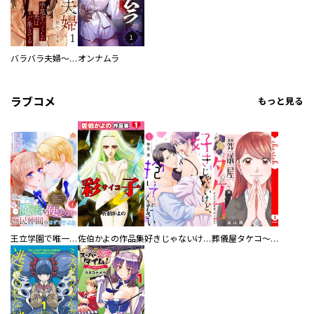
バラバラ夫婦～手足をなくした夫はまだ生きてる
オンナムラ
ラブコメ
もっと見る
王立学園で唯一魔法が使えない庶民仲間のはずですよね～実は王子様で私を溺愛しているなんて告白はやめてください～
佐伯かよの作品集
好きじゃないけど、抱いてください【電子単行本版／特典おまけ付き】
葬儀屋タケコ～あなたの最期、叶えます【電子単行本版】