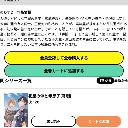
あらすじ／作品情報
人懐くビビリな花屋の息子・高爪統吾と、無愛想でドSな寺の息子・柄沢悟は同じ
大学に通う友人同士。正反対の性格の二人だが、実は霊が視えるという共通点があ
る。幼少期の苦い思い出からそのことを隠している悟だが、ある日、合コンの帰り
道で統吾と一緒に男の霊に出くわす。「手紙……」そう言い残して消えた霊は、翌
日、同じ合コンに参加していた女子大生・遠山美波の背後に立っていた。事情を知
り、二人を助けたいと言う統吾に悟も巻き込まれ――。
会員登録して全巻購入する
全巻カートに追加する
同シリーズ一覧
1巻から
最新から
花屋の倅と寺息子 第1話
ポイント
120
試し読み
カートに追加