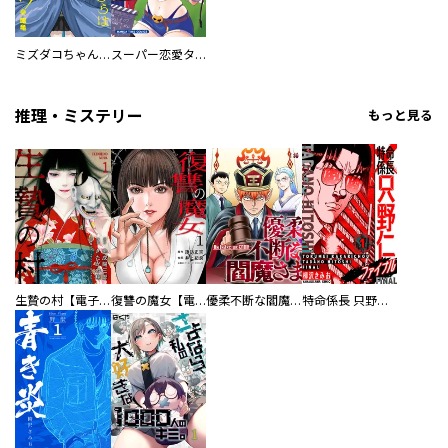
ミズダコちゃんからは逃げられない！
スーパー恋愛タイム！～現場でドＳな彼女は自宅でデレる～
推理・ミステリー
もっと見る
生贄の村【電子単行本版】
復讐の魔女【電子単行本版】
優柔不断な閻魔さま
特命係長 只野仁ファイナル 愛蔵版