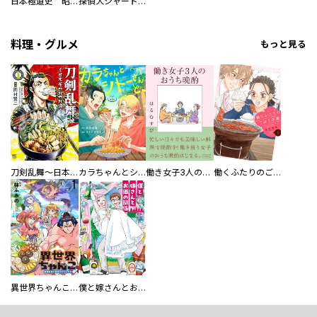
日本極道史 昭和編 スーパー大合本
探偵犬シャードック（新装版）
料理・グルメ
もっと見る
刀剣乱舞～日本号つれづれ酒～
カラちゃんとシトーさんと、 【分冊版】
働き女子3人のおうち晩酌
働くふたりのごほうび飯
異世界ちゃんこ～横綱目前に召喚されたんだが～ 【連載版】
僕と嫁さんとお酒の関係