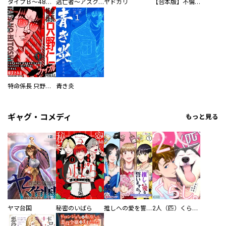
タイプＢ～48時間後、致死率100％～【単話】
逃亡者～アスクレピオスの杖～
ヤドカリ
【合本版】不倫処刑
特命係長 只野仁ファイナル 愛蔵版
青き炎
ギャグ・コメディ
もっと見る
ヤマ台国
秘密のいばら
推しへの愛を誓いますか？～アラサー女子、推しは逃げぬが人生逃げる～
2人（匹）くらし。