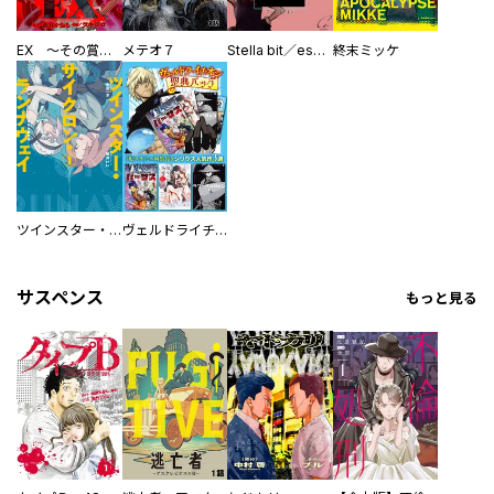
EX ～その賞金稼ぎは、世界の出口を探す～【単行本版】
メテオ７
Stella bit／es【単話版】
終末ミッケ
ツインスター・サイクロン・ランナウェイ
ヴェルドライチオシ聖典パック 『転スラ』ミニ画集付き シリウス人気作３選
サスペンス
もっと見る