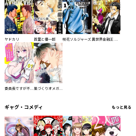
ヤドカリ
首里と優一郎
咲花ソルジャーズ
異世界金融王 ～クローネ・ゴルディオンの覇道～
委員長ですが不良になるほど恋してます！
巣づくりオメガバース
ギャグ・コメディ
もっと見る