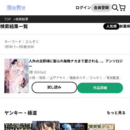
カート
検索
ログイン
会員登録
TOP
検索結果
検索結果一覧
人気順
新着順
キーワード：さんぞく
1件中 1～1件表示中
人外の旦那様に娶られ毎晩ナカまで愛される…。アンソロジ
ー
1巻 (850pt)
小雨 ／亞目 ／上戸アサミ ／猫倉ありす ／さんぞく ／筧伽藍堂 ／
スグリ晴琉
試し読み
作品詳細
ヤンキー・極道
もっと見る