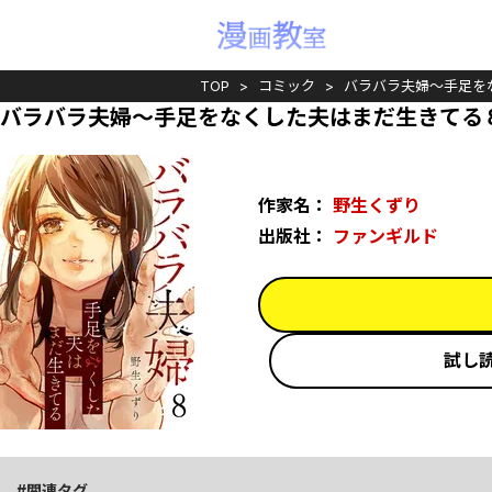
TOP
コミック
バラバラ夫婦～手足を
バラバラ夫婦～手足をなくした夫はまだ生きてる
作家名：
野生くずり
出版社：
ファンギルド
試し
関連タグ