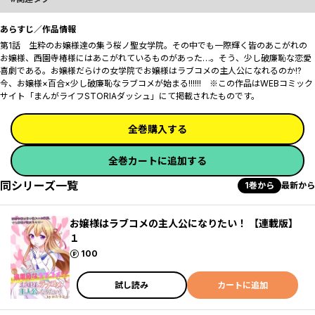
あらすじ／作品情報
第1話 生粋のお嬢様達の集う桜ノ聖女学院。その中でも一際輝く皆のあこがれの
お嬢様、西園寺椿様にはあこがれているものがあった…。そう、少し破廉恥な恋愛
喜劇である。お嬢様だらけの女学院でお嬢様はラブコメの主人公になれるのか!?
今、お嬢様×百合×少し破廉恥なラブコメが始まる!!!!!! ※この作品はWEBコミック
サイト「まんがライフSTORIAダッシュ」にて掲載されたものです。
全巻購入する
全巻カートに追加する
同シリーズ一覧
1巻から
最新から
お嬢様はラブコメの主人公になりたい！ 【連載版】
１
ポイント
100
試し読み
カートに追加