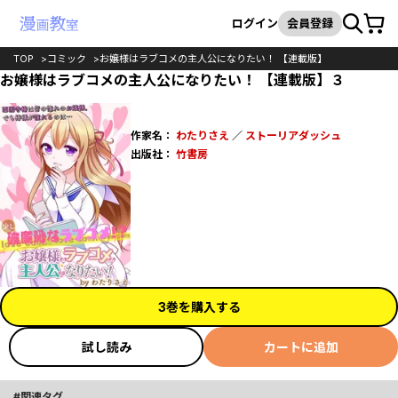
カート
検索
ログイン
会員登録
TOP
コミック
お嬢様はラブコメの主人公になりたい！ 【連載版】
お嬢様はラブコメの主人公になりたい！ 【連載版】３
作家名：
わたりさえ
／
ストーリアダッシュ
出版社：
竹書房
3巻を購入する
試し読み
カートに追加
関連タグ