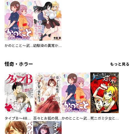
かのとこと～武蔵花町怪話譚～ 【連載版】
幼馴染の異常かわいい妹ちゃん 【連載版】
怪奇・ホラー
もっと見る
タイプＢ～48時間後、致死率100％～【単話】
百々とお狐の見習い巫女生活【単行本版】
かのとこと～武蔵花町怪話譚～ 【連載版】
死ニガミ少女とスマホ神