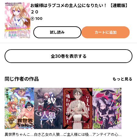
お嬢様はラブコメの主人公になりたい！ 【連載版】
２０
ポイント
100
試し読み
カートに追加
全30巻を表示する
同じ作者の作品
もっと見る
異世界ちゃんこ～横綱目前に召喚されたんだが～ 【連載版】
白き乙女の人狼（ウェアウルフ） 【連載版】
ご主人様には吸わせません！ 【連載版】
アンテイアの心臓 【連載版】