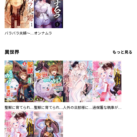
バラバラ夫婦～手足をなくした夫はまだ生きてる
オンナムラ
異世界
もっと見る
聖獣に育てられた少年の異世界ゆるり放浪記～神様からもらったチート魔法で、仲間たちとスローライフを満喫中～
聖獣に育てられた少年の異世界ゆるり放浪記～神様からもらったチート魔法で、仲間たちとスローライフを満喫中～【分冊版】
人外の旦那様に娶られ毎晩ナカまで愛される…。アンソロジー
過保護な執事が私の婚活を邪魔してきます！ 分冊版