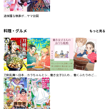
過保護な執事が私の婚活を邪魔してきます！
ヤマ台国
料理・グルメ
もっと見る
刀剣乱舞～日本号つれづれ酒～
カラちゃんとシトーさんと、 【分冊版】
働き女子3人のおうち晩酌
働くふたりのごほうび飯