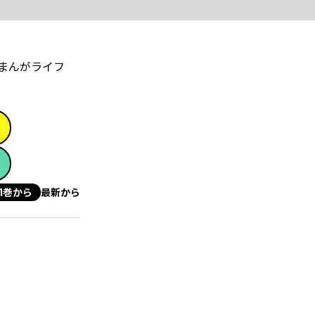
「まんがライフ
1巻から
最新から