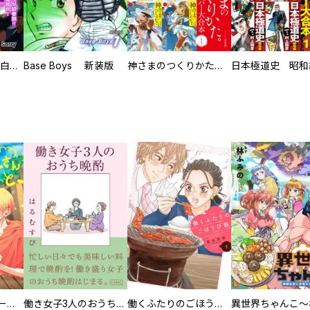
初めての発展場 【白抜き修正版】
Base Boys 新装版
神さまのつくりかた。スーパー大合本
カラちゃんとシトーさんと、 【分冊版】
働き女子3人のおうち晩酌
働くふたりのごほうび飯