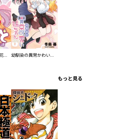
かのとこと～武蔵花町怪話譚～ 【連載版】
幼馴染の異常かわいい妹ちゃん 【連載版】
もっと見る