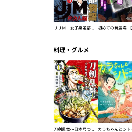
ＪＪＭ 女子柔道部物語 社会人編
料理・グルメ
刀剣乱舞～日本号つれづれ酒～