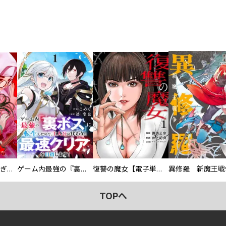
EX ～その賞金稼ぎは、世界の出口を探す～【単行本版】
ゲーム内最強の『裏ボス』に転生したので、主人公の代わりに最速クリアを目指します！【電子単行本版】
復讐の魔女【電子単行本版】
異修羅 新魔王戦
TOPへ