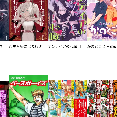
白き乙女の人狼（ウェアウルフ） 【連載版】
ご主人様には吸わせません！ 【連載版】
アンテイアの心臓 【連載版】