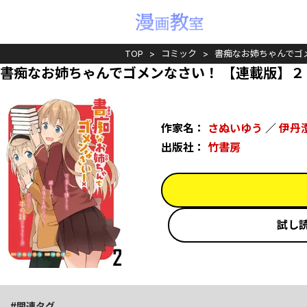
TOP
コミック
書痴なお姉ちゃんでゴ
書痴なお姉ちゃんでゴメンなさい！ 【連載版】２
作家名：
さぬいゆう
／
伊丹
出版社：
竹書房
試し
関連タグ