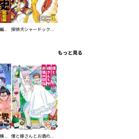
日本極道史 昭和編 スーパー大合本
探偵犬シャードック（新装版）
もっと見る
異世界ちゃんこ～横綱目前に召喚されたんだが～ 【連載版】
僕と嫁さんとお酒の関係