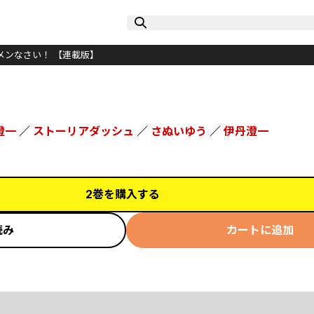
メンなさい！ 【連載版】
澄一
／
ストーリアダッシュ
／
さぬいゆう
／
伊丹澄一
2巻を購入する
読み
カートに追加