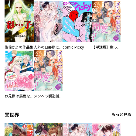
佐伯かよの作品集
人外の旦那様に娶られ毎晩ナカまで愛される…。アンソロジー
comic Picky
【単話版】崖っぷち令嬢ですが、意地と策略で幸せになります！シリーズ
お兄様は馬鹿なんですか？～地味王女は婚約破棄に巻き込まれる～
メンヘラ製造機の公爵令息（過保護）が溺愛してきます
異世界
もっと見る