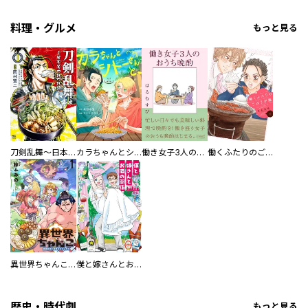
料理・グルメ
もっと見る
刀剣乱舞～日本号つれづれ酒～
カラちゃんとシトーさんと、 【分冊版】
働き女子3人のおうち晩酌
働くふたりのごほうび飯
異世界ちゃんこ～横綱目前に召喚されたんだが～ 【連載版】
僕と嫁さんとお酒の関係
歴史・時代劇
もっと見る