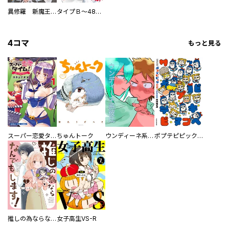
異修羅 新魔王戦争
タイプＢ～48時間後、致死率100％～【単話】
4コマ
もっと見る
スーパー恋愛タイム！～現場でドＳな彼女は自宅でデレる～
ちゅんトーク
ウンディーネ系彼氏
ポプテピピック SEASON EIGHT
推しの為ならなんでもします！
女子高生VS-R