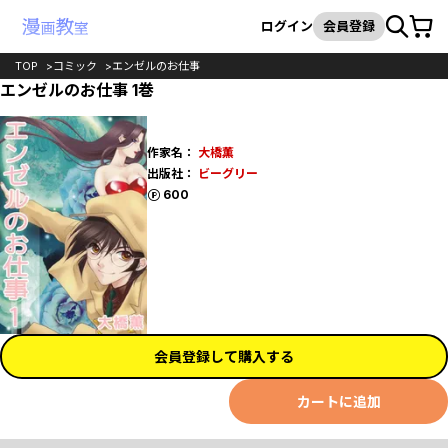
カート
検索
ログイン
会員登録
TOP
コミック
エンゼルのお仕事
エンゼルのお仕事 1巻
作家名：
大橋薫
出版社：
ビーグリー
ポイント
600
会員登録して購入する
カートに追加