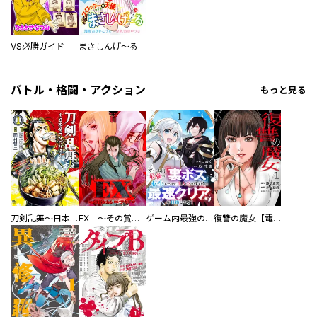
VS必勝ガイド
まさしんげ～る
バトル・格闘・アクション
もっと見る
刀剣乱舞～日本号つれづれ酒～
EX ～その賞金稼ぎは、世界の出口を探す～【単行本版】
ゲーム内最強の『裏ボス』に転生したので、主人公の代わりに最速クリアを目指します！【電子単行本版】
復讐の魔女【電子単行本版】