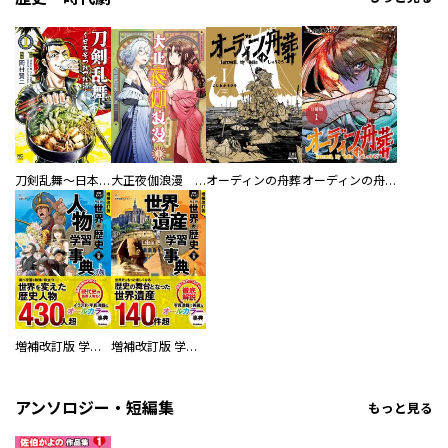
刀剣乱舞～日本号つれづれ酒～
大正夜伽浪漫 －金曜日の花嫁—
オーディンの舟葬
オーディンの舟葬 分冊版
増補改訂版 学研まんが NEW世界の歴史 別巻 人物学習事典
増補改訂版 学研まんが NEW世界の歴史 別巻 世界遺産学習事典
アンソロジー・短編集
もっと見る