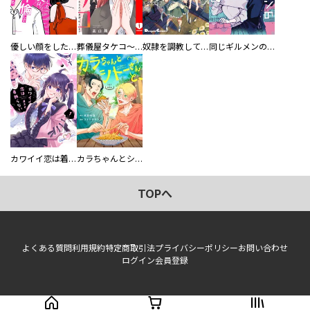
優しい顔をした親友は、夫と不倫して私の家に入り込んできた。
葬儀屋タケコ～あなたの最期、叶えます【電子単行本版】
奴隷を調教してハーレム作る
同じギルメンの声が好き
カワイイ恋は着飾らない
カラちゃんとシトーさんと、 【分冊版】
TOPへ
よくある質問
利用規約
特定商取引法
プライバシーポリシー
お問い合わせ
ログイン
会員登録