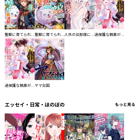
聖獣に育てられた少年の異世界ゆるり放浪記～神様からもらったチート魔法で、仲間たちとスローライフを満喫中～
聖獣に育てられた少年の異世界ゆるり放浪記～神様からもらったチート魔法で、仲間たちとスローライフを満喫中～【分冊版】
人外の旦那様に娶られ毎晩ナカまで愛される…。アンソロジー
過保護な執事が私の婚活を邪魔してきます！ 分冊版
過保護な執事が私の婚活を邪魔してきます！
ヤマ台国
エッセイ・日常・ほのぼの
もっと見る