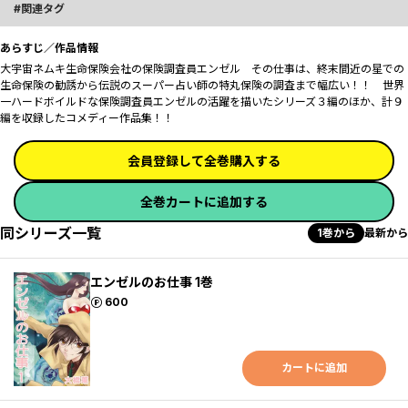
関連タグ
あらすじ／作品情報
大宇宙ネムキ生命保険会社の保険調査員エンゼル―― その仕事は、終末間近の星での
生命保険の勧誘から伝説のスーパー占い師の特丸保険の調査まで幅広い！！ 世界
一ハードボイルドな保険調査員エンゼルの活躍を描いたシリーズ３編のほか、計９
編を収録したコメディー作品集！！
会員登録して全巻購入する
全巻カートに追加する
同シリーズ一覧
1巻から
最新から
エンゼルのお仕事 1巻
ポイント
600
カートに追加