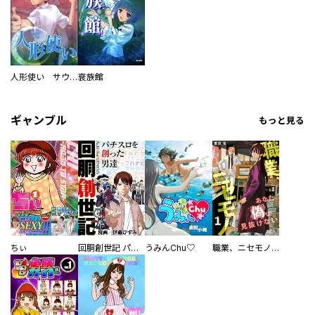
人形使い サウジーネ・サーカス団
衰族館
ギャンブル
もっと見る
ちぃ
回胴創世記 パチスロを創った男達
うみんChu♡
職業、ニセモノ～あなたに偽は見抜けない【電子単行本版】