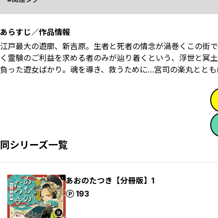
あらすじ／作品情報
江戸最大の遊廓、新吉原。生者と死者の情念が渦巻くこの街で
く霊験のご利益を求める者のみが辿り着くという、浮世と冥土
負った遊女ばかり。魂を導き、救うために…宮司の楽丸ととも
同シリーズ一覧
あおのたつき【分冊版】1
ポイント
193