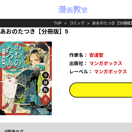
TOP
コミック
あおのたつき【分冊版
あおのたつき【分冊版】5
作家名：
安達智
出版社：
マンガボックス
レーベル：
マンガボックス
関連タグ