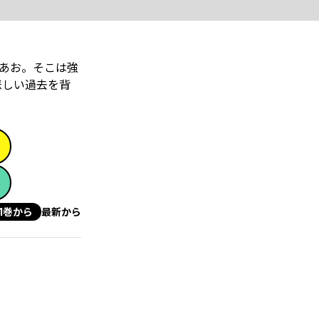
あお。そこは強
悲しい過去を背
1巻から
最新から