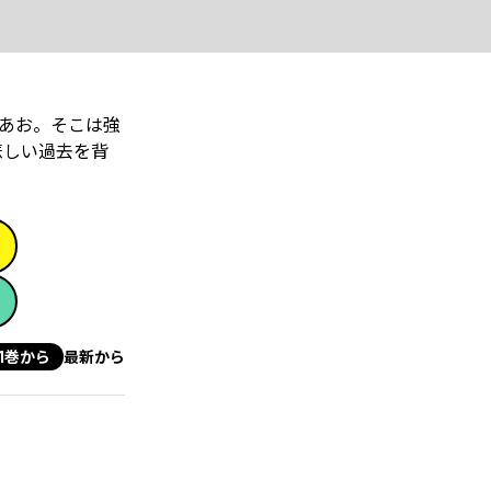
あお。そこは強
悲しい過去を背
1巻から
最新から