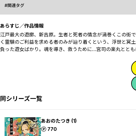
関連タグ
あらすじ／作品情報
江戸最大の遊廓、新吉原。生者と死者の情念が渦巻くこの街で
く霊験のご利益を求める者のみが辿り着くという、浮世と冥土
負った遊女ばかり。魂を導き、救うために…宮司の楽丸ととも
同シリーズ一覧
あおのたつき (1)
ポイント
770