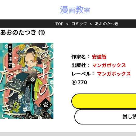
TOP
コミック
あおのたつき
あおのたつき (1)
作家名：
安達智
出版社：
マンガボックス
レーベル：
マンガボックス
ポイント
770
試し