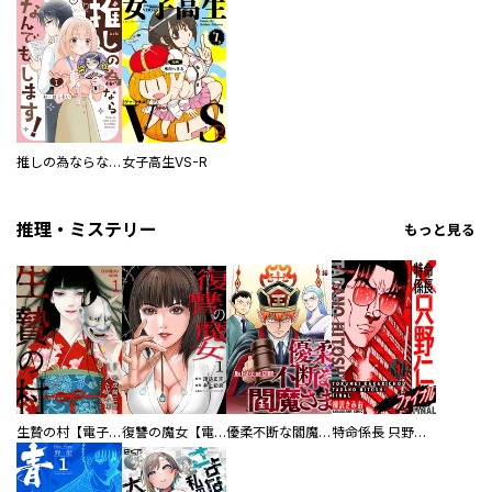
推しの為ならなんでもします！
女子高生VS-R
推理・ミステリー
もっと見る
生贄の村【電子単行本版】
復讐の魔女【電子単行本版】
優柔不断な閻魔さま
特命係長 只野仁ファイナル 愛蔵版