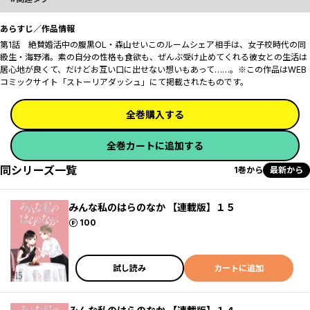
あらすじ／作品情報
第1話 絶賛婚活中の腹黒OL・森山せいこのルームシェア相手は、女子校時代の同
級生・海野渚。素の自分の性格も食欲も、ぜんぶ受け止めてくれる彼女との生活は
居心地が良くて、だけどお互い口に出せない想いもあって……。※この作品はWEB
コミックサイト「ストーリアダッシュ」にて掲載されたものです。
全巻購入する
全巻カートに追加する
同シリーズ一覧
1巻から
最新から
みんな私のはらのなか 【連載版】１５
ポイント
100
試し読み
カートに追加