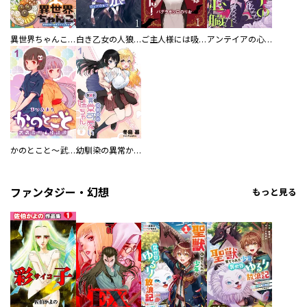
異世界ちゃんこ～横綱目前に召喚されたんだが～ 【連載版】
白き乙女の人狼（ウェアウルフ） 【連載版】
ご主人様には吸わせません！ 【連載版】
アンテイアの心臓 【連載版】
かのとこと～武蔵花町怪話譚～ 【連載版】
幼馴染の異常かわいい妹ちゃん 【連載版】
ファンタジー・幻想
もっと見る