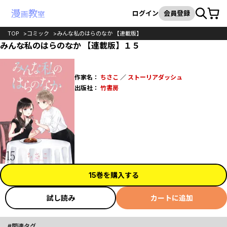
カート
検索
ログイン
会員登録
TOP
コミック
みんな私のはらのなか 【連載版】
みんな私のはらのなか 【連載版】１５
作家名：
ちさこ
／
ストーリアダッシュ
出版社：
竹書房
15巻を購入する
試し読み
カートに追加
関連タグ