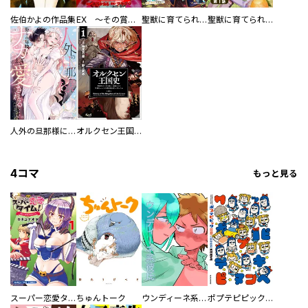
佐伯かよの作品集
EX ～その賞金稼ぎは、世界の出口を探す～【単行本版】
聖獣に育てられた少年の異世界ゆるり放浪記～神様からもらったチート魔法で、仲間たちとスローライフを満喫中～
聖獣に育てられた少年の異世界ゆるり放浪記～神様からもらったチート魔法で、仲間たちとスローライフを満喫中～【分冊版】
人外の旦那様に娶られ毎晩ナカまで愛される…。アンソロジー
オルクセン王国史
4コマ
もっと見る
スーパー恋愛タイム！～現場でドＳな彼女は自宅でデレる～
ちゅんトーク
ウンディーネ系彼氏
ポプテピピック SEASON EIGHT