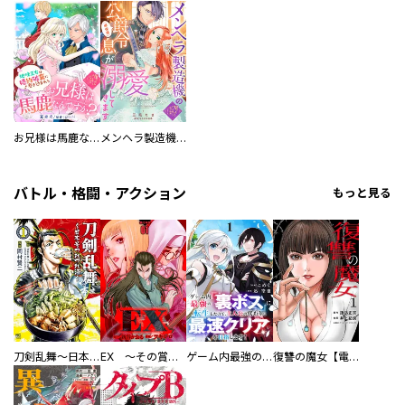
お兄様は馬鹿なんですか？～地味王女は婚約破棄に巻き込まれる～
メンヘラ製造機の公爵令息（過保護）が溺愛してきます
バトル・格闘・アクション
もっと見る
刀剣乱舞～日本号つれづれ酒～
EX ～その賞金稼ぎは、世界の出口を探す～【単行本版】
ゲーム内最強の『裏ボス』に転生したので、主人公の代わりに最速クリアを目指します！【電子単行本版】
復讐の魔女【電子単行本版】