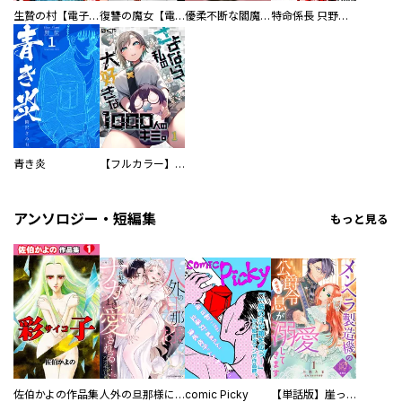
生贄の村【電子単行本版】
復讐の魔女【電子単行本版】
優柔不断な閻魔さま
特命係長 只野仁ファイナル 愛蔵版
青き炎
【フルカラー】さよなら、私の大好きな１０００人のキミ。
アンソロジー・短編集
もっと見る
佐伯かよの作品集
人外の旦那様に娶られ毎晩ナカまで愛される…。アンソロジー
comic Picky
【単話版】崖っぷち令嬢ですが、意地と策略で幸せになります！シリーズ