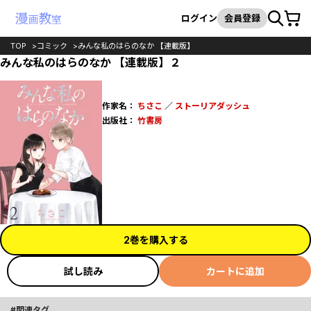
カート
検索
ログイン
会員登録
TOP
コミック
みんな私のはらのなか 【連載版】
みんな私のはらのなか 【連載版】２
作家名：
ちさこ
／
ストーリアダッシュ
出版社：
竹書房
2巻を購入する
試し読み
カートに追加
関連タグ