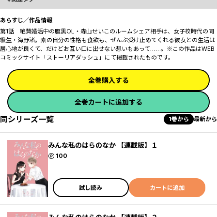
あらすじ／作品情報
第1話 絶賛婚活中の腹黒OL・森山せいこのルームシェア相手は、女子校時代の同
級生・海野渚。素の自分の性格も食欲も、ぜんぶ受け止めてくれる彼女との生活は
居心地が良くて、だけどお互い口に出せない想いもあって……。※この作品はWEB
コミックサイト「ストーリアダッシュ」にて掲載されたものです。
全巻購入する
全巻カートに追加する
同シリーズ一覧
1巻から
最新から
みんな私のはらのなか 【連載版】１
ポイント
100
試し読み
カートに追加