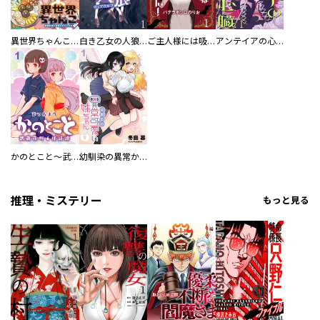
異世界ちゃんこ～横綱目前に召喚されたんだが～ 【連載版】
白き乙女の人狼（ウェアウルフ） 【連載版】
ご主人様には吸わせません！ 【連載版】
アンテイアの心臓 【連載版】
かのとこと～武蔵花町怪話譚～ 【連載版】
幼馴染の異常かわいい妹ちゃん 【連載版】
推理・ミステリー
もっと見る