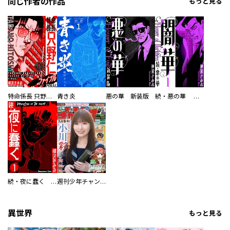
同じ作者の作品
もっと見る
特命係長 只野仁ファイナル 愛蔵版
青き炎
悪の華 新装版
続・悪の華 闇華 新装版
続・夜に蠢く 新装版
週刊少年チャンピオン
異世界
もっと見る