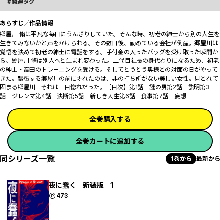
関連タグ
あらすじ／作品情報
郷屋川 脩は平凡な毎日にうんざりしていた。そんな時、初老の紳士から別の人生を
生きてみないかと声をかけられる。その数日後、勤めている会社が倒産――。郷屋川は
覚悟を決めて初老の紳士に電話をする。手付金の入ったバッグを受け取った瞬間か
ら、郷屋川 脩は別人へと生まれ変わった。二代目社長の身代わりになるため、初老
の紳士・高田のトレーニングを受ける。そしてとうとう奥様との対面の日がやって
きた。緊張する郷屋川の前に現れたのは、非の打ち所がない美しい女性。見とれて
固まる郷屋川…それは一目惚れだった。【目次】第1話 謎の男第2話 説明第3
話 ジレンマ第4話 決断第5話 新しき人生第6話 食事第7話 妄想
全巻購入する
全巻カートに追加する
同シリーズ一覧
1巻から
最新から
夜に蠢く 新装版 1
ポイント
473