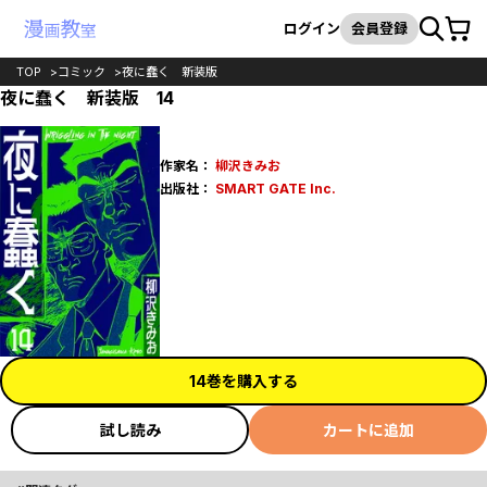
カート
検索
ログイン
会員登録
TOP
コミック
夜に蠢く 新装版
夜に蠢く 新装版 14
作家名：
柳沢きみお
出版社：
SMART GATE Inc.
14巻を購入する
試し読み
カートに追加