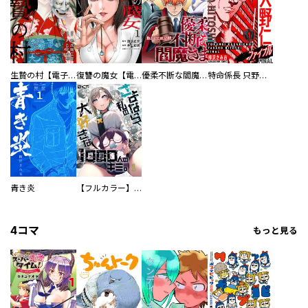
生贄の村【電子単行本版】
復讐の魔女【電子単行本版】
優柔不断な閻魔さま
特命係長 只野仁ファイナル 愛蔵版
青き炎
【フルカラー】さよなら、私の大好きな１０００人のキミ。
4コマ
もっと見る