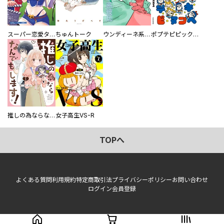
スーパー恋愛タイム！～現場でドＳな彼女は自宅でデレる～
ちゅんトーク
ウンディーネ系彼氏
ポプテピピック SEASON EIGHT
推しの為ならなんでもします！
女子高生VS-R
TOPへ
よくある質問
利用規約
特定商取引法
プライバシーポリシー
お問い合わせ
ログイン
会員登録