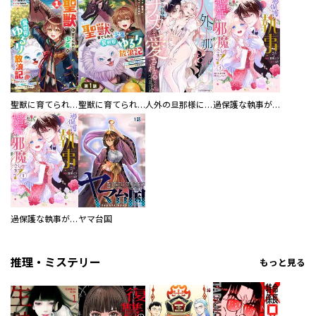
聖獣に育てられた少年の異世界ゆるり放浪記～神様からもらったチート魔法で、仲間たちとスローライフを満喫中～
聖獣に育てられた少年の異世界ゆるり放浪記～神様からもらったチート魔法で、仲間たちとスローライフを満喫中～【分冊版】
人外の旦那様に娶られ毎晩ナカまで愛される…。アンソロジー
過保護な執事が私の婚活を邪魔してきます！ 分冊版
過保護な執事が私の婚活を邪魔してきます！
ヤマ台国
推理・ミステリー
もっと見る