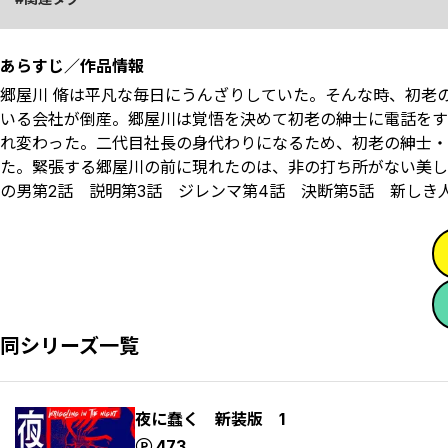
あらすじ／作品情報
郷屋川 脩は平凡な毎日にうんざりしていた。そんな時、初老
いる会社が倒産――。郷屋川は覚悟を決めて初老の紳士に電話を
れ変わった。二代目社長の身代わりになるため、初老の紳士・
た。緊張する郷屋川の前に現れたのは、非の打ち所がない美し
の男第2話 説明第3話 ジレンマ第4話 決断第5話 新しき
同シリーズ一覧
夜に蠢く 新装版 1
ポイント
473