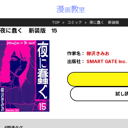
TOP
コミック
夜に蠢く 新装版
夜に蠢く 新装版 15
作家名：
柳沢きみお
出版社：
SMART GATE Inc.
試し
関連タグ