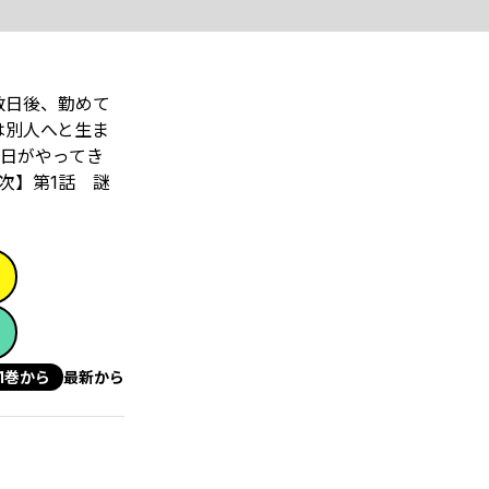
数日後、勤めて
は別人へと生ま
日がやってき
次】第1話 謎
1巻から
最新から