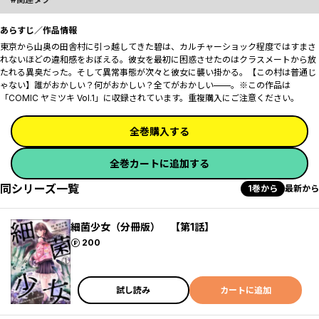
あらすじ／作品情報
東京から山奥の田舎村に引っ越してきた碧は、カルチャーショック程度ではすまさ
れないほどの違和感をおぼえる。彼女を最初に困惑させたのはクラスメートから放
たれる異臭だった。そして異常事態が次々と彼女に襲い掛かる。【この村は普通じ
ゃない】誰がおかしい？何がおかしい？全てがおかしい——。※この作品は
「COMIC ヤミツキ Vol.1」に収録されています。重複購入にご注意ください。
全巻購入する
全巻カートに追加する
同シリーズ一覧
1巻から
最新から
細菌少女（分冊版） 【第1話】
ポイント
200
試し読み
カートに追加