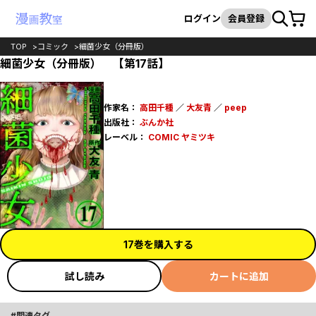
カート
検索
ログイン
会員登録
TOP
コミック
細菌少女（分冊版）
細菌少女（分冊版） 【第17話】
作家名：
高田千種
／
大友青
／
peep
出版社：
ぶんか社
レーベル：
COMIC ヤミツキ
17巻を購入する
試し読み
カートに追加
関連タグ