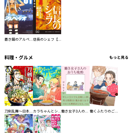
蒼き鋼のアルペジオ
信長のシェフ【単話版】
料理・グルメ
もっと見る
刀剣乱舞～日本号つれづれ酒～
カラちゃんとシトーさんと、 【分冊版】
働き女子3人のおうち晩酌
働くふたりのごほうび飯