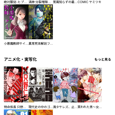
絶対服従-ヒプノシスドロップ-
渦神 分裂増殖人間 分冊版
常識知らずの最強魔導師
COMIC ヤミツキ
小悪魔教師サイコ（分冊版）
異常死体解剖ファイル（分冊版）
アニメ化・実写化
もっと見る
特命係長 只野仁ファイナル 愛蔵版
現代史の中のゴルゴ13
満タサレズ、止メラレズ
買われた男～女性限定快感セラピスト～【描き下ろしおまけ付き特装版】