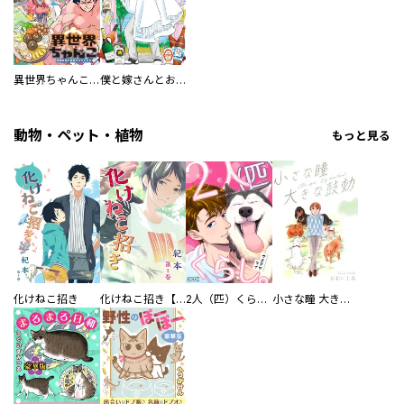
異世界ちゃんこ～横綱目前に召喚されたんだが～ 【連載版】
僕と嫁さんとお酒の関係
動物・ペット・植物
もっと見る
化けねこ招き
化けねこ招き【描きおろし付合冊版】
2人（匹）くらし。
小さな瞳 大きな鼓動