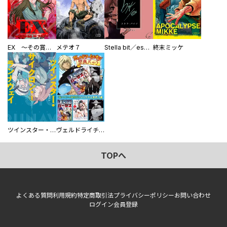
EX ～その賞金稼ぎは、世界の出口を探す～【単行本版】
メテオ７
Stella bit／es【単話版】
終末ミッケ
ツインスター・サイクロン・ランナウェイ
ヴェルドライチオシ聖典パック 『転スラ』ミニ画集付き シリウス人気作３選
TOPへ
よくある質問
利用規約
特定商取引法
プライバシーポリシー
お問い合わせ
ログイン
会員登録