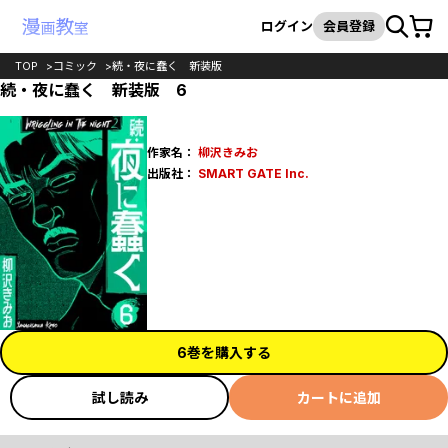
カート
検索
ログイン
会員登録
TOP
コミック
続・夜に蠢く 新装版
続・夜に蠢く 新装版 6
作家名：
柳沢きみお
出版社：
SMART GATE Inc.
6巻を購入する
試し読み
カートに追加