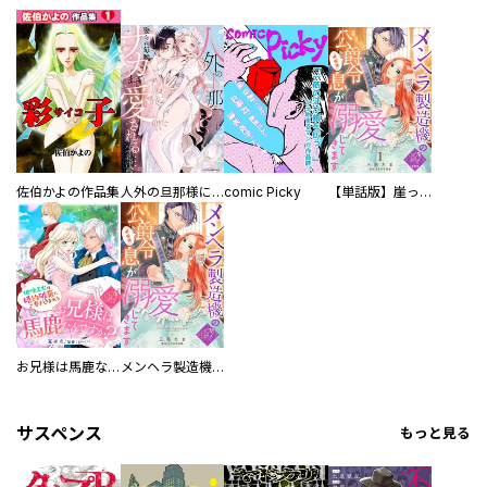
佐伯かよの作品集
人外の旦那様に娶られ毎晩ナカまで愛される…。アンソロジー
comic Picky
【単話版】崖っぷち令嬢ですが、意地と策略で幸せになります！シリーズ
お兄様は馬鹿なんですか？～地味王女は婚約破棄に巻き込まれる～
メンヘラ製造機の公爵令息（過保護）が溺愛してきます
サスペンス
もっと見る