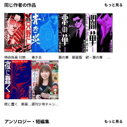
同じ作者の作品
もっと見る
特命係長 只野仁ファイナル 愛蔵版
青き炎
悪の華 新装版
続・悪の華 闇華 新装版
夜に蠢く 新装版
週刊少年チャンピオン
アンソロジー・短編集
もっと見る