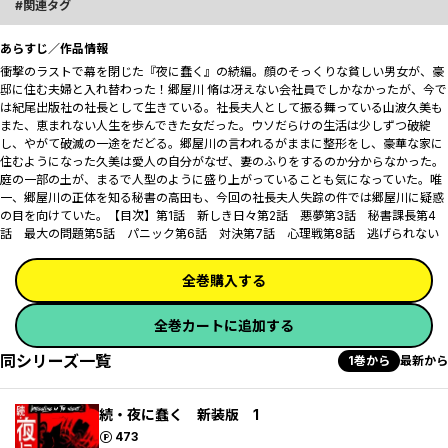
関連タグ
あらすじ／作品情報
衝撃のラストで幕を閉じた『夜に蠢く』の続編。顔のそっくりな貧しい男女が、豪
邸に住む夫婦と入れ替わった！郷屋川 脩は冴えない会社員でしかなかったが、今で
は紀尾出版社の社長として生きている。社長夫人として振る舞っている山波久美も
また、恵まれない人生を歩んできた女だった。ウソだらけの生活は少しずつ破綻
し、やがて破滅の一途をだどる――。郷屋川の言われるがままに整形をし、豪華な家に
住むようになった久美は愛人の自分がなぜ、妻のふりをするのか分からなかった。
庭の一部の土が、まるで人型のように盛り上がっていることも気になっていた。唯
一、郷屋川の正体を知る秘書の高田も、今回の社長夫人失踪の件では郷屋川に疑惑
の目を向けていた。【目次】第1話 新しき日々第2話 悪夢第3話 秘書課長第4
話 最大の問題第5話 パニック第6話 対決第7話 心理戦第8話 逃げられない
全巻購入する
全巻カートに追加する
同シリーズ一覧
1巻から
最新から
続・夜に蠢く 新装版 1
ポイント
473