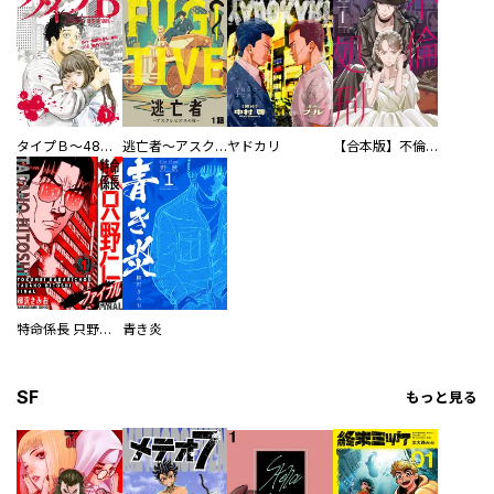
タイプＢ～48時間後、致死率100％～【単話】
逃亡者～アスクレピオスの杖～
ヤドカリ
【合本版】不倫処刑
特命係長 只野仁ファイナル 愛蔵版
青き炎
SF
もっと見る