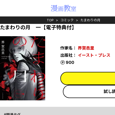
TOP
コミック
たまわりの月
たまわりの月 一【電子特典付】
作家名：
界賀邑里
出版社：
イースト・プレス
ポイント
900
試し
関連タグ