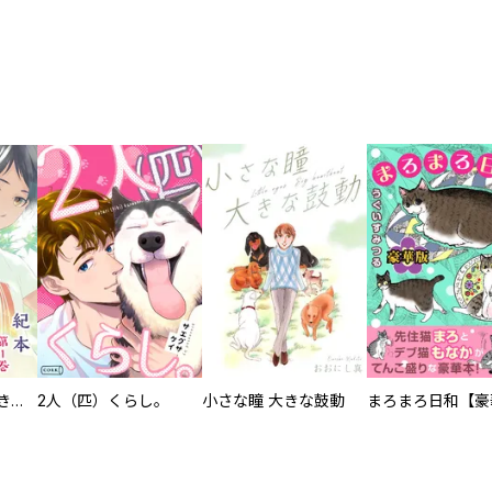
化けねこ招き【描きおろし付合冊版】
2人（匹）くらし。
小さな瞳 大きな鼓動