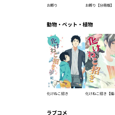
お孵り
お孵り【分冊版】
動物・ペット・植物
化けねこ招き
ラブコメ