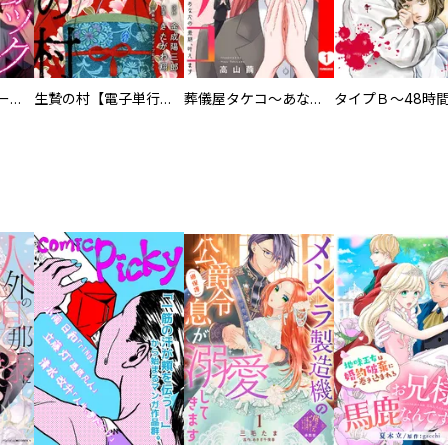
ヒステリック・ハーレム～搾られる男と堕ちる女～【電子単行本版】
生贄の村【電子単行本版】
葬儀屋タケコ～あなたの最期、叶えます【電子単行本版】