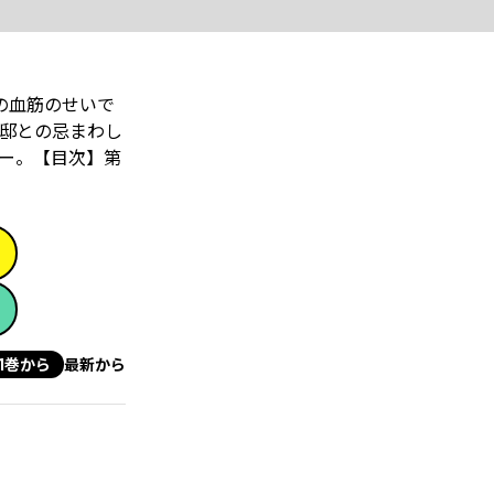
の血筋のせいで
邸との忌まわし
ー。【目次】第
1巻から
最新から