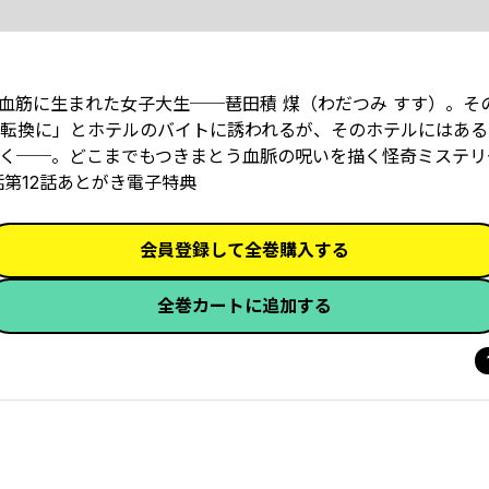
血筋に生まれた女子大生──琶田積 煤（わだつみ すす）。そ
転換に」とホテルのバイトに誘われるが、そのホテルにはある
く──。どこまでもつきまとう血脈の呪いを描く怪奇ミステリ
1話第12話あとがき電子特典
会員登録して全巻購入する
全巻カートに追加する