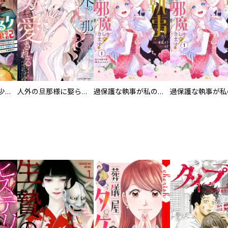
聖獣に育てられた少年の異世界ゆるり放浪記～神様からもらったチート魔法で、仲間たちとスローライフを満喫中～【分冊版】
人外の旦那様に娶られ毎晩ナカまで愛される…。アンソロジー
過保護な執事が私の婚活を邪魔してきます！ 分冊版