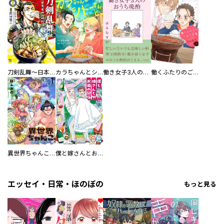
刀剣乱舞～日本号つれづれ酒～
カラちゃんとシトーさんと、 【分冊版】
働き女子3人のおうち晩酌
働くふたりのごほうび飯
異世界ちゃんこ～横綱目前に召喚されたんだが～ 【連載版】
僕と嫁さんとお酒の関係
エッセイ・日常・ほのぼの
もっと見る