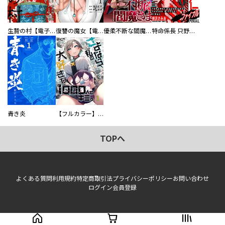
生贄の村【電子単行本版】
復讐の魔女【電子単行本版】
優柔不断な閻魔さま
特命係長 只野仁ファイナル 愛蔵版
青き炎
【フルカラー】さよなら、私の大好きな１０００人のキミ。
TOPへ
よくある質問
利用規約
特定商取引法
プライバシーポリシー
お問い合わせ
ログイン
会員登録