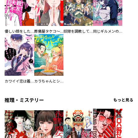
優しい顔をした親友は、夫と不倫して私の家に入り込んできた。
葬儀屋タケコ～あなたの最期、叶えます【電子単行本版】
奴隷を調教してハーレム作る
同じギルメンの声が好き
カワイイ恋は着飾らない
カラちゃんとシトーさんと、 【分冊版】
推理・ミステリー
もっと見る