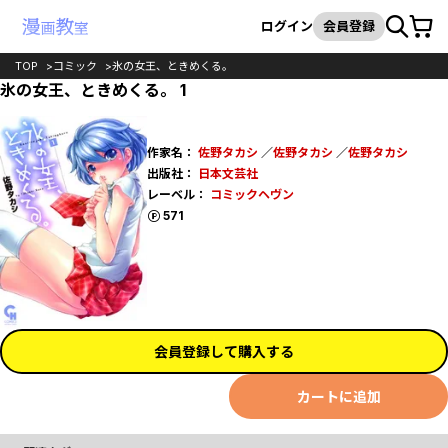
カート
検索
ログイン
会員登録
TOP
コミック
氷の女王、ときめくる。
氷の女王、ときめくる。 1
作家名：
佐野タカシ
／
佐野タカシ
／
佐野タカシ
出版社：
日本文芸社
レーベル：
コミックヘヴン
ポイント
571
会員登録して購入する
カートに追加