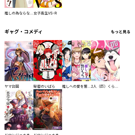
推しの為ならなんでもします！
女子高生VS-R
ギャグ・コメディ
もっと見る
ヤマ台国
秘密のいばら
推しへの愛を誓いますか？～アラサー女子、推しは逃げぬが人生逃げる～
2人（匹）くらし。