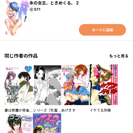
氷の女王、ときめくる。 2
ポイント
571
カートに追加
同じ作者の作品
もっと見る
妻は夜鷹か夜雀か＜連載版＞
シリーズ［牝蜜］＜連載版＞
あげきす
イケてる刑事