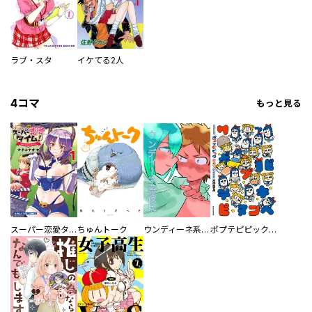
ラブ・スタ
イケてる2人
4コマ
もっと見る
スーパー恋愛タイム！～現場でドＳな彼女は自宅でデレる～
ちゅんトーク
ウンディーネ系彼氏
ポプテピピック SEASON EIGHT