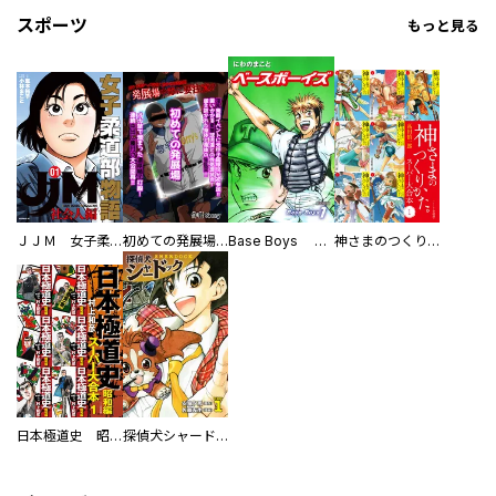
スポーツ
もっと見る
ＪＪＭ 女子柔道部物語 社会人編
初めての発展場 【白抜き修正版】
Base Boys 新装版
神さまのつくりかた。スーパー大合本
日本極道史 昭和編 スーパー大合本
探偵犬シャードック（新装版）