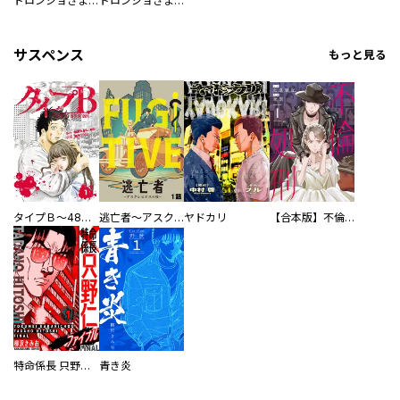
ドロンジョさまは転生しても悪役令嬢のままだった
ドロンジョさまは転生しても悪役令嬢のままだった【分冊版】
サスペンス
もっと見る
タイプＢ～48時間後、致死率100％～【単話】
逃亡者～アスクレピオスの杖～
ヤドカリ
【合本版】不倫処刑
特命係長 只野仁ファイナル 愛蔵版
青き炎