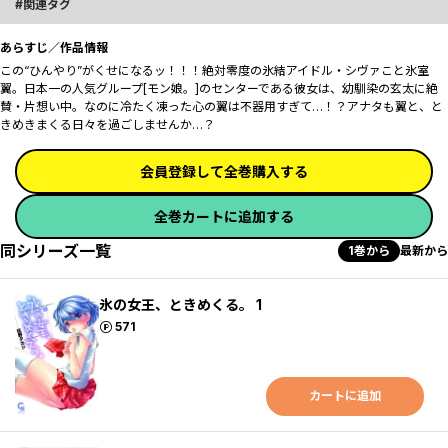
関連タグ
あらすじ／作品情報
この“ひんやり”がくせになる―――ッ！！！絶対零度の氷結アイドル・シヴァこと氷室
翼。日本一の人気グループ[モン娘。]のセンターである彼女は、幼馴染の玄太に絶
賛・片想い中。なのに冷たく凍った心の翼は不器用すぎて…！？アナタも翼と、と
きめきまくる日々を過ごしませんか…？
会員登録して全巻購入する
全巻カートに追加する
同シリーズ一覧
1巻から
最新から
氷の女王、ときめくる。 1
ポイント
571
カートに追加