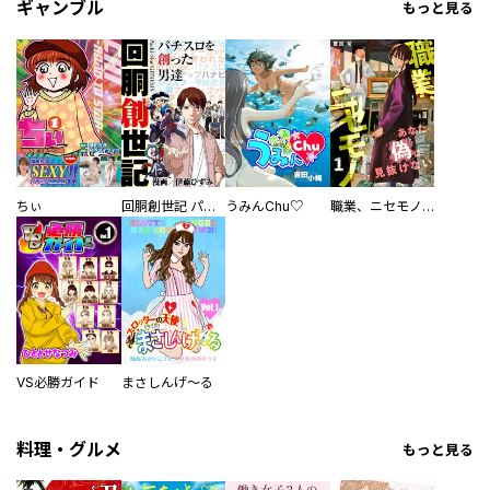
ギャンブル
もっと見る
ちぃ
回胴創世記 パチスロを創った男達
うみんChu♡
職業、ニセモノ～あなたに偽は見抜けない【電子単行本版】
VS必勝ガイド
まさしんげ～る
料理・グルメ
もっと見る