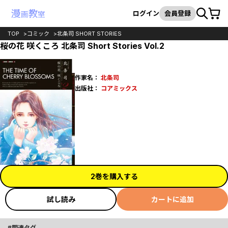
カート
検索
ログイン
会員登録
TOP
コミック
北条司 SHORT STORIES
桜の花 咲くころ 北条司 Short Stories Vol.2
作家名：
北条司
出版社：
コアミックス
2巻を購入する
試し読み
カートに追加
関連タグ