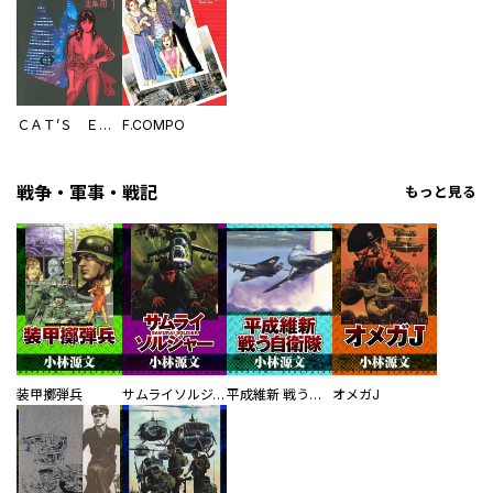
ＣＡＴ’Ｓ ＥＹＥ
F.COMPO
戦争・軍事・戦記
もっと見る
装甲擲弾兵
サムライソルジャー SAMURAI SOLDIER
平成維新 戦う自衛隊
オメガJ