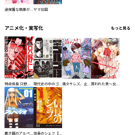
過保護な執事が私の婚活を邪魔してきます！
ヤマ台国
アニメ化・実写化
もっと見る
特命係長 只野仁ファイナル 愛蔵版
現代史の中のゴルゴ13
満タサレズ、止メラレズ
買われた男～女性限定快感セラピスト～【描き下ろしおまけ付き特装版】
蒼き鋼のアルペジオ
信長のシェフ【単話版】