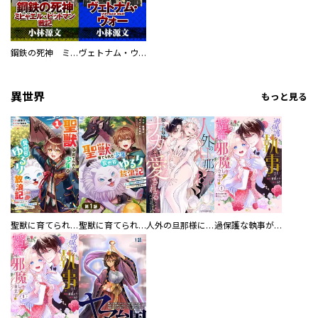
鋼鉄の死神 ミヒャエル・ビットマン戦記
ヴェトナム・ウォー VIETNAM WAR
異世界
もっと見る
聖獣に育てられた少年の異世界ゆるり放浪記～神様からもらったチート魔法で、仲間たちとスローライフを満喫中～
聖獣に育てられた少年の異世界ゆるり放浪記～神様からもらったチート魔法で、仲間たちとスローライフを満喫中～【分冊版】
人外の旦那様に娶られ毎晩ナカまで愛される…。アンソロジー
過保護な執事が私の婚活を邪魔してきます！ 分冊版