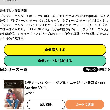
あらすじ／作品情報
『シティーハンター』はここから始まった！ 北条司が描いた数々の傑作が、また読
める――！ 『シティーハンター』の原点となった『シティーハンター -ダブルエッジ-』
『シティーハンター -XYZ-』をはじめ、『少女の季節 -サマー・ドリーム-』『ネ
コまんまおかわり』『TAXI DRIVER』『天使の贈りもの』、『ファミリーコンポ』
の前進作品にもなった『ファミリープロット』、傑作短編計７作を収録。北条司フ
ァン必読の短編集！
全巻購入する
全巻カートに追加する
同シリーズ一覧
1巻から
最新から
シティーハンター －ダブル・エッジ－ 北条司 Short
Stories Vol.1
ポイント
700
試し読み
カートに追加