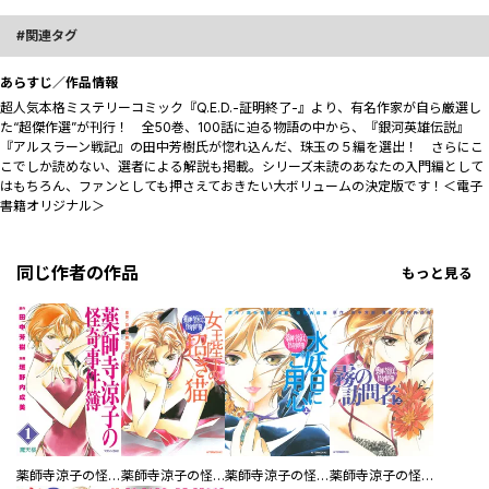
関連タグ
あらすじ／作品情報
超人気本格ミステリーコミック『Q.E.D.-証明終了-』より、有名作家が自ら厳選し
た“超傑作選”が刊行！ 全50巻、100話に迫る物語の中から、『銀河英雄伝説』
『アルスラーン戦記』の田中芳樹氏が惚れ込んだ、珠玉の５編を選出！ さらにこ
こでしか読めない、選者による解説も掲載。シリーズ未読のあなたの入門編として
はもちろん、ファンとしても押さえておきたい大ボリュームの決定版です！＜電子
書籍オリジナル＞
同じ作者の作品
もっと見る
薬師寺涼子の怪奇事件簿
薬師寺涼子の怪奇事件簿 女王陛下の招き猫
薬師寺涼子の怪奇事件簿 水妖日にご用心
薬師寺涼子の怪奇事件簿 霧の訪問者