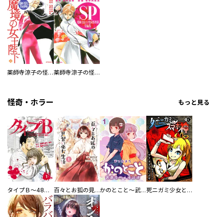
薬師寺涼子の怪奇事件簿 魔境の女王陛下
薬師寺涼子の怪奇事件簿 短編集
怪奇・ホラー
もっと見る
タイプＢ～48時間後、致死率100％～【単話】
百々とお狐の見習い巫女生活【単行本版】
かのとこと～武蔵花町怪話譚～ 【連載版】
死ニガミ少女とスマホ神