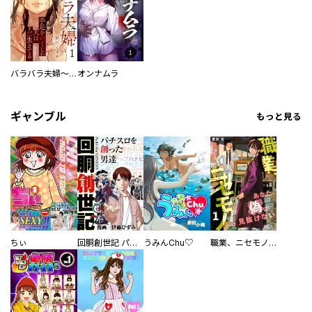
バラバラ夫婦～手足をなくした夫はまだ生きてる
オンナムラ
ギャンブル
もっと見る
ちぃ
回胴創世記 パチスロを創った男達
うみんChu♡
職業、ニセモノ～あなたに偽は見抜けない【電子単行本版】