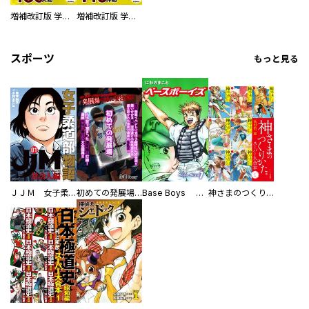
増補改訂版 学研まんが NEW世界の歴史 別巻 人物学習事典
増補改訂版 学研まんが NEW世界の歴史 別巻 世界遺産学習事典
スポーツ
もっと見る
ＪＪＭ 女子柔道部物語 社会人編
初めての発展場 【白抜き修正版】
Base Boys 新装版
神さまのつくりかた。スーパー大合本