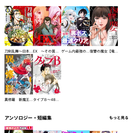
刀剣乱舞～日本号つれづれ酒～
EX ～その賞金稼ぎは、世界の出口を探す～【単行本版】
ゲーム内最強の『裏ボス』に転生したので、主人公の代わりに最速クリアを目指します！【電子単行本版】
復讐の魔女【電子単行本版】
異修羅 新魔王戦争
タイプＢ～48時間後、致死率100％～【単話】
アンソロジー・短編集
もっと見る