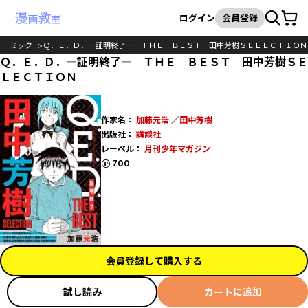
カート
検索
ログイン
会員登録
コミック
Ｑ．Ｅ．Ｄ．―証明終了― ＴＨＥ ＢＥＳＴ 田中芳樹ＳＥＬＥＣＴＩＯＮ
Ｑ．Ｅ．Ｄ．―証明終了― ＴＨＥ ＢＥＳＴ 田中芳樹ＳＥ
ＬＥＣＴＩＯＮ
作家名：
加藤元浩
／
田中芳樹
出版社：
講談社
レーベル：
月刊少年マガジン
ポイント
700
会員登録して購入する
試し読み
カートに追加