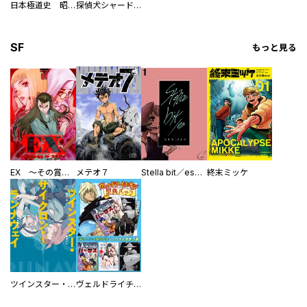
日本極道史 昭和編 スーパー大合本
探偵犬シャードック（新装版）
SF
もっと見る
EX ～その賞金稼ぎは、世界の出口を探す～【単行本版】
メテオ７
Stella bit／es【単話版】
終末ミッケ
ツインスター・サイクロン・ランナウェイ
ヴェルドライチオシ聖典パック 『転スラ』ミニ画集付き シリウス人気作３選