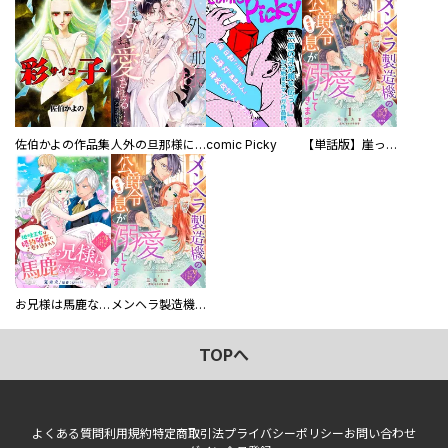
佐伯かよの作品集
人外の旦那様に娶られ毎晩ナカまで愛される…。アンソロジー
comic Picky
【単話版】崖っぷち令嬢ですが、意地と策略で幸せになります！シリーズ
お兄様は馬鹿なんですか？～地味王女は婚約破棄に巻き込まれる～
メンヘラ製造機の公爵令息（過保護）が溺愛してきます
TOPへ
よくある質問
利用規約
特定商取引法
プライバシーポリシー
お問い合わせ