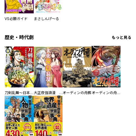
VS必勝ガイド
まさしんげ～る
歴史・時代劇
もっと見る
刀剣乱舞～日本号つれづれ酒～
大正夜伽浪漫 －金曜日の花嫁—
オーディンの舟葬
オーディンの舟葬 分冊版