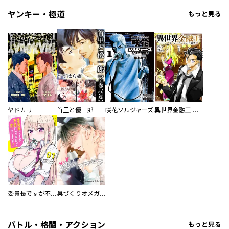
ヤンキー・極道
もっと見る
ヤドカリ
首里と優一郎
咲花ソルジャーズ
異世界金融王 ～クローネ・ゴルディオンの覇道～
委員長ですが不良になるほど恋してます！
巣づくりオメガバース
バトル・格闘・アクション
もっと見る