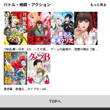
バトル・格闘・アクション
もっと見る
刀剣乱舞～日本号つれづれ酒～
EX ～その賞金稼ぎは、世界の出口を探す～【単行本版】
ゲーム内最強の『裏ボス』に転生したので、主人公の代わりに最速クリアを目指します！【電子単行本版】
復讐の魔女【電子単行本版】
異修羅 新魔王戦争
タイプＢ～48時間後、致死率100％～【単話】
TOPへ