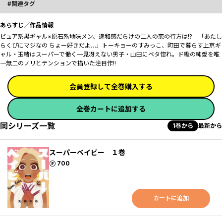
関連タグ
あらすじ／作品情報
ピュア系黒ギャル×原石系地味メン、違和感だらけの二人の恋の行方は!? 「あたし
らくぴにマジなの ちょー好きだよ…」トーキョーのすみっこ、町田で暮らす上京ギ
ャル・玉緒はスーパーで働く一見冴えない男子・山田にベタ惚れ。ド級の純愛を唯
一無二のノリとテンションで描いた注目作!!
会員登録して全巻購入する
全巻カートに追加する
同シリーズ一覧
1巻から
最新から
スーパーベイビー １巻
ポイント
700
カートに追加