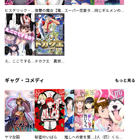
ヒステリック・ハーレム～搾られる男と堕ちる女～【電子単行本版】
復讐の魔女【電子単行本版】
スーパー恋愛タイム！～現場でドＳな彼女は自宅でデレる～
同じギルメンの声が好き
え、ここでするの？ アイドルのファンが知らない日常
ドカクエ 異世界ドカコッククエスト
ギャグ・コメディ
もっと見る
ヤマ台国
秘密のいばら
推しへの愛を誓いますか？～アラサー女子、推しは逃げぬが人生逃げる～
2人（匹）くらし。