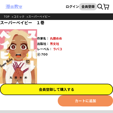
カート
検索
ログイン
会員登録
TOP
コミック
スーパーベイビー
スーパーベイビー １巻
作家名：
丸顔めめ
出版社：
芳文社
レーベル：
ラバコ
ポイント
700
会員登録して購入する
カートに追加