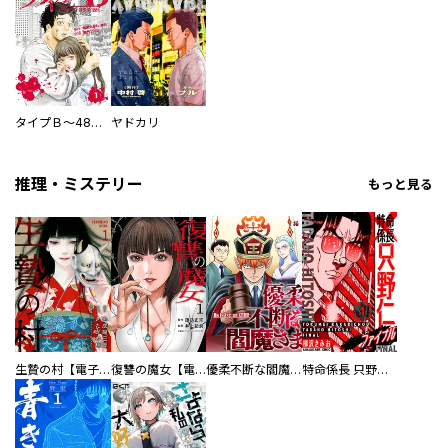
タイプＢ～48時間後、致死率100％～【単話】
ヤドカリ
推理・ミステリー
もっと見る
生贄の村【電子単行本版】
復讐の魔女【電子単行本版】
優柔不断な閻魔さま
特命係長 只野仁ファイナル 愛蔵版