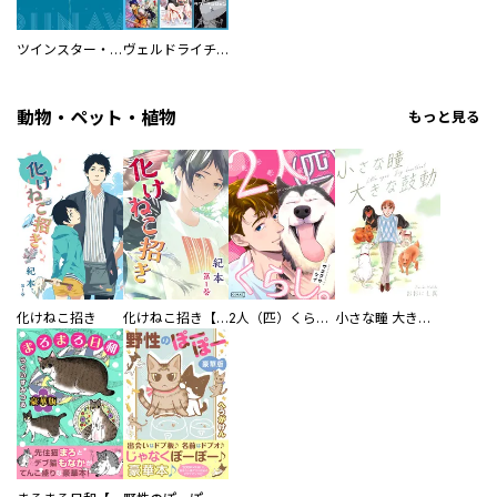
ツインスター・サイクロン・ランナウェイ
ヴェルドライチオシ聖典パック 『転スラ』ミニ画集付き シリウス人気作３選
動物・ペット・植物
もっと見る
化けねこ招き
化けねこ招き【描きおろし付合冊版】
2人（匹）くらし。
小さな瞳 大きな鼓動