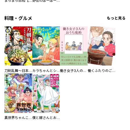
まろまろ日和【豪華版】
野性のぽーぽー【豪華版】
料理・グルメ
もっと見る
刀剣乱舞～日本号つれづれ酒～
カラちゃんとシトーさんと、 【分冊版】
働き女子3人のおうち晩酌
働くふたりのごほうび飯
異世界ちゃんこ～横綱目前に召喚されたんだが～ 【連載版】
僕と嫁さんとお酒の関係