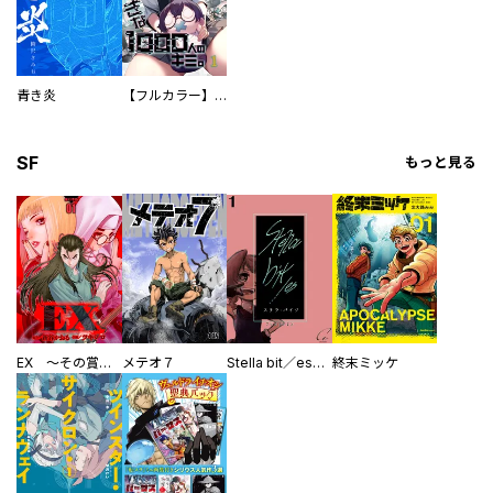
青き炎
【フルカラー】さよなら、私の大好きな１０００人のキミ。
SF
もっと見る
EX ～その賞金稼ぎは、世界の出口を探す～【単行本版】
メテオ７
Stella bit／es【単話版】
終末ミッケ