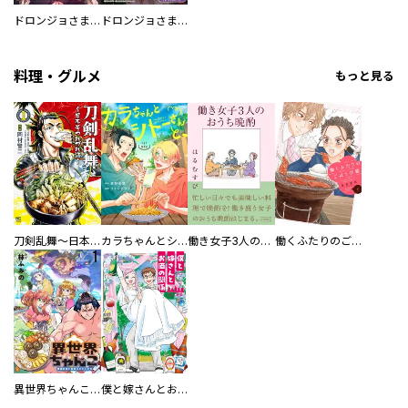
ドロンジョさまは転生しても悪役令嬢のままだった
ドロンジョさまは転生しても悪役令嬢のままだった【分冊版】
料理・グルメ
もっと見る
刀剣乱舞～日本号つれづれ酒～
カラちゃんとシトーさんと、 【分冊版】
働き女子3人のおうち晩酌
働くふたりのごほうび飯
異世界ちゃんこ～横綱目前に召喚されたんだが～ 【連載版】
僕と嫁さんとお酒の関係