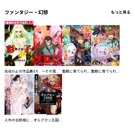
ファンタジー・幻想
もっと見る
佐伯かよの作品集
EX ～その賞金稼ぎは、世界の出口を探す～【単行本版】
聖獣に育てられた少年の異世界ゆるり放浪記～神様からもらったチート魔法で、仲間たちとスローライフを満喫中～
聖獣に育てられた少年の異世界ゆるり放浪記～神様からもらったチート魔法で、仲間たちとスローライフを満喫中～【分冊版】
人外の旦那様に娶られ毎晩ナカまで愛される…。アンソロジー
オルクセン王国史