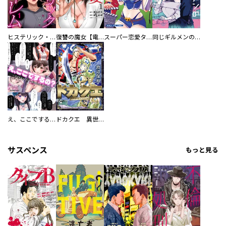
ヒステリック・ハーレム～搾られる男と堕ちる女～【電子単行本版】
復讐の魔女【電子単行本版】
スーパー恋愛タイム！～現場でドＳな彼女は自宅でデレる～
同じギルメンの声が好き
え、ここでするの？ アイドルのファンが知らない日常
ドカクエ 異世界ドカコッククエスト
サスペンス
もっと見る