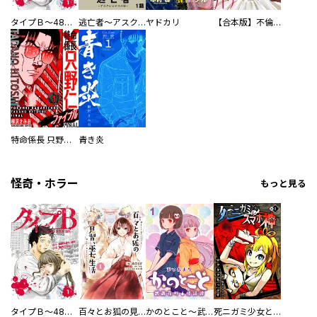
タイプＢ～48時間後、致死率100％～【単話】
逃亡者～アスクレピオスの杖～
ヤドカリ
【合本版】不倫処刑
特命係長 只野仁ファイナル 愛蔵版
青き炎
怪奇・ホラー
もっと見る
タイプＢ～48時間後、致死率100％～【単話】
百々とお狐の見習い巫女生活【単行本版】
かのとこと～武蔵花町怪話譚～ 【連載版】
死ニガミ少女とスマホ神