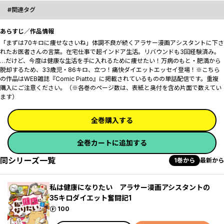
関連タグ
あらすじ／作品情報
「まずは70キロに痩せなさいね」体調不良が続くアラサー漫画アシスタントに下さ
れたお医者さんの言葉。在宅仕事で超インドア生活。リバウンドも3回経験済み。
…だけど、今度は健康な生活を手に入れるために痩せたい！万病のもと・肥満から
脱却するため、33歳児・86キロ、立つ！痛快ダイエットエッセイ登場！※こちら
の作品はWEB雑誌『Comic Piatto』に掲載されているものの単話配信です。重複
購入にご注意ください。（※各巻のページ数は、表紙と奥付を含め片面で数えてい
ます）
全巻購入する
全巻カートに追加する
同シリーズ一覧
1巻から
最新から
私は健康になりたい アラサー漫画アシスタントの
35キロダイエット奮闘記1
ポイント
100