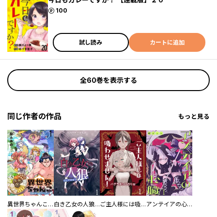
ポイント
100
試し読み
カートに追加
全60巻を表示する
同じ作者の作品
もっと見る
異世界ちゃんこ～横綱目前に召喚されたんだが～ 【連載版】
白き乙女の人狼（ウェアウルフ） 【連載版】
ご主人様には吸わせません！ 【連載版】
アンテイアの心臓 【連載版】