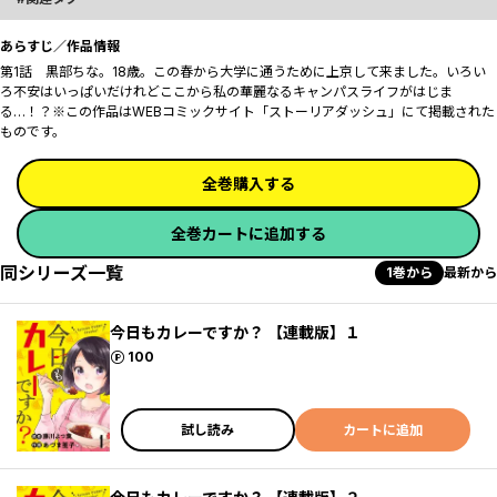
あらすじ／作品情報
第1話 黒部ちな。18歳。この春から大学に通うために上京して来ました。いろい
ろ不安はいっぱいだけれどここから私の華麗なるキャンパスライフがはじま
る…！？※この作品はWEBコミックサイト「ストーリアダッシュ」にて掲載された
ものです。
全巻購入する
全巻カートに追加する
同シリーズ一覧
1巻から
最新から
今日もカレーですか？ 【連載版】１
ポイント
100
試し読み
カートに追加