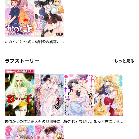
かのとこと～武蔵花町怪話譚～ 【連載版】
幼馴染の異常かわいい妹ちゃん 【連載版】
ラブストーリー
もっと見る
佐伯かよの作品集
人外の旦那様に娶られ毎晩ナカまで愛される…。アンソロジー
好きじゃないけど、抱いてください【電子単行本版／特典おまけ付き】
聖女不在による仮初め婚なのに、不器用な王太子に溺愛されています【電子単行本版／特典おまけ付き】