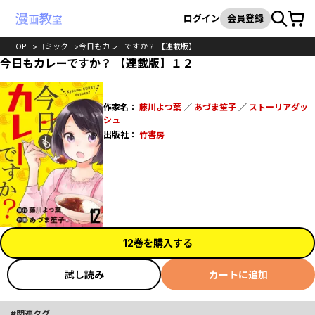
カート
検索
ログイン
会員登録
TOP
コミック
今日もカレーですか？ 【連載版】
今日もカレーですか？ 【連載版】１２
作家名：
藤川よつ葉
／
あづま笙子
／
ストーリアダッ
シュ
出版社：
竹書房
12巻を購入する
試し読み
カートに追加
関連タグ