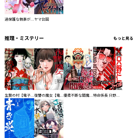
過保護な執事が私の婚活を邪魔してきます！
ヤマ台国
推理・ミステリー
もっと見る
生贄の村【電子単行本版】
復讐の魔女【電子単行本版】
優柔不断な閻魔さま
特命係長 只野仁ファイナル 愛蔵版