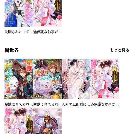
洗脳されかけていた悪役令嬢ですが家出を決意しました。【電子単行本版／特典おまけ付き】
過保護な執事が私の婚活を邪魔してきます！ 分冊版
異世界
もっと見る
聖獣に育てられた少年の異世界ゆるり放浪記～神様からもらったチート魔法で、仲間たちとスローライフを満喫中～
聖獣に育てられた少年の異世界ゆるり放浪記～神様からもらったチート魔法で、仲間たちとスローライフを満喫中～【分冊版】
人外の旦那様に娶られ毎晩ナカまで愛される…。アンソロジー
過保護な執事が私の婚活を邪魔してきます！ 分冊版